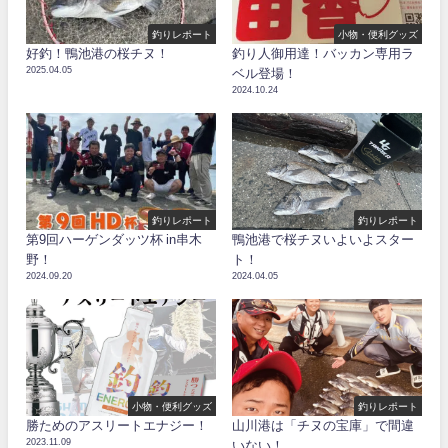
釣りレポート
小物・便利グッズ
好釣！鴨池港の桜チヌ！
釣り人御用達！バッカン専用ラ
2025.04.05
ベル登場！
2024.10.24
釣りレポート
釣りレポート
第9回ハーゲンダッツ杯 in串木
鴨池港で桜チヌいよいよスター
野！
ト！
2024.09.20
2024.04.05
小物・便利グッズ
釣りレポート
勝ためのアスリートエナジー！
山川港は「チヌの宝庫」で間違
2023.11.09
いない！