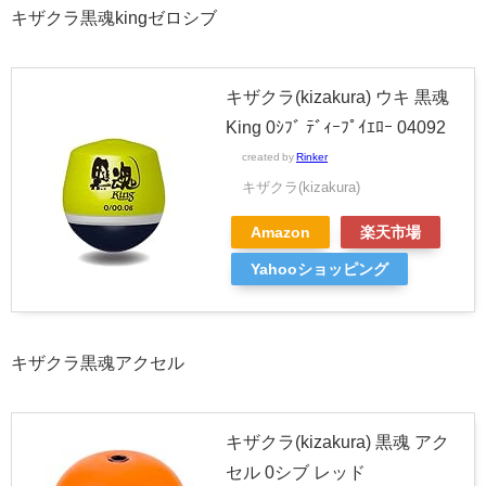
キザクラ黒魂kingゼロシブ
キザクラ(kizakura) ウキ 黒魂
King 0ｼﾌﾞ ﾃﾞｨｰﾌﾟｲｴﾛｰ 04092
created by
Rinker
キザクラ(kizakura)
Amazon
楽天市場
Yahooショッピング
キザクラ黒魂アクセル
キザクラ(kizakura) 黒魂 アク
セル 0シブ レッド