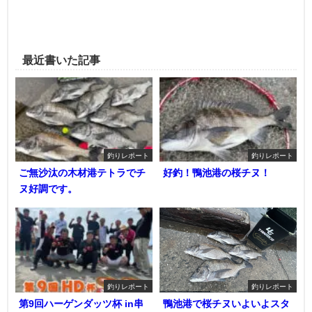
最近書いた記事
釣りレポート
釣りレポート
ご無沙汰の木材港テトラでチ
好釣！鴨池港の桜チヌ！
ヌ好調です。
釣りレポート
釣りレポート
第9回ハーゲンダッツ杯 in串
鴨池港で桜チヌいよいよスタ