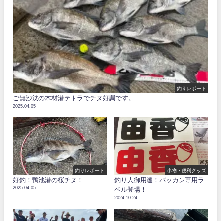
釣りレポート
ご無沙汰の木材港テトラでチヌ好調です。
2025.04.05
釣りレポート
小物・便利グッズ
好釣！鴨池港の桜チヌ！
釣り人御用達！バッカン専用ラ
2025.04.05
ベル登場！
2024.10.24