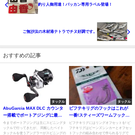
釣り人御用達！バッカン専用ラベル登場！
ご無沙汰の木材港テトラでチヌ好調です。
おすすめの記事
タックル
タックル
AbuGarcia MAX DLC カウンタ
ビフテキリグのフックはこれが
ー搭載でボートアジングに最
一番!スティーズワームフックSS
適！
OFS-R
今までボートアジングは主にスピニングタ
ビフテキリグにはリングオフセットを! ビ
ックルで行ってきたが、 同船したベイト
フテキリグはビーンズシンカーとオフセッ
タックルを使うアングラーがスピニングの
トフックの組み合わせで作られるリグで