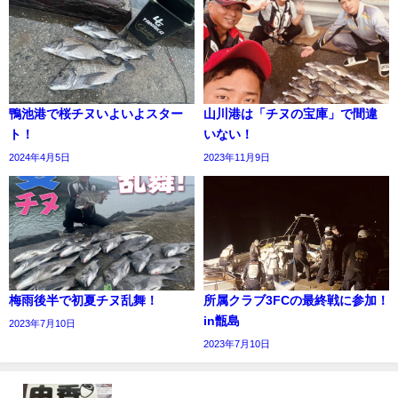
鴨池港で桜チヌいよいよスター
山川港は「チヌの宝庫」で間違
ト！
いない！
2024年4月5日
2023年11月9日
梅雨後半で初夏チヌ乱舞！
所属クラブ3FCの最終戦に参加！
in甑島
2023年7月10日
2023年7月10日