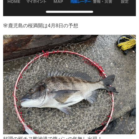
🌸鹿児島の桜満開は4月8日の予想
好調の桜チヌ鴨池港で腹パンの年無し出現！