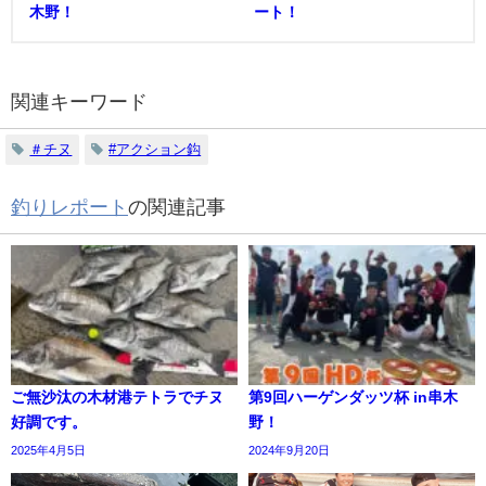
木野！
ート！
関連キーワード
＃チヌ
#アクション鈎
釣りレポート
の関連記事
ご無沙汰の木材港テトラでチヌ
第9回ハーゲンダッツ杯 in串木
好調です。
野！
2025年4月5日
2024年9月20日