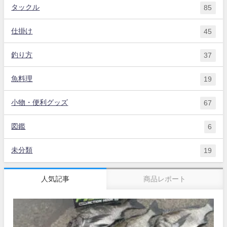
タックル
85
仕掛け
45
釣り方
37
魚料理
19
小物・便利グッズ
67
図鑑
6
未分類
19
人気記事
商品レポート