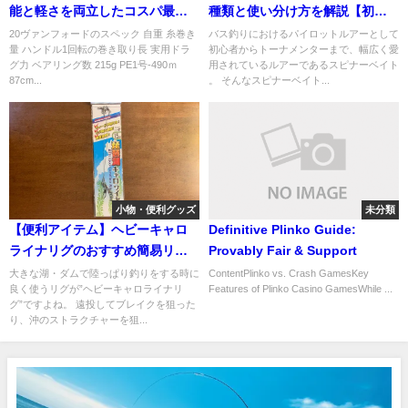
能と軽さを両立したコスパ最強
種類と使い分け方を解説【初心
リール!
者向け】
20ヴァンフォードのスペック 自重 糸巻き
バス釣りにおけるパイロットルアーとして
量 ハンドル1回転の巻き取り長 実用ドラ
初心者からトーナメンターまで、幅広く愛
グ力 ベアリング数 215g PE1号-490ｍ
用されているルアーであるスピナーベイト
87cm...
。 そんなスピナーベイト...
小物・便利グッズ
未分類
【便利アイテム】ヘビーキャロ
Definitive Plinko Guide:
ライナリグのおすすめ簡易リグ
Provably Fair & Support
の紹介！
大きな湖・ダムで陸っぱり釣りをする時に
ContentPlinko vs. Crash GamesKey
良く使うリグが”ヘビーキャロライナリ
Features of Plinko Casino GamesWhile ...
グ”ですよね。 遠投してブレイクを狙った
り、沖のストラクチャーを狙...