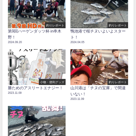
釣りレポート
釣りレポート
第9回ハーゲンダッツ杯 in串木
鴨池港で桜チヌいよいよスター
野！
ト！
2024.09.20
2024.04.05
小物・便利グッズ
釣りレポート
勝ためのアスリートエナジー！
山川港は「チヌの宝庫」で間違
2023.11.09
いない！
2023.11.09