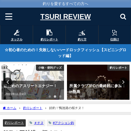
釣りを愛するすべての方へ
TSURI REVIEW
タックル
釣りレポート
釣り方
仕掛け
☆初心者のための！失敗しないハードロックフィッシュ【スピニングロ
ッド編】
釣りレポート
釣りレポート
所属クラブ3FCの最終戦に参加！
鹿児島木材港で・黄金のチヌが降
in甑島
臨！
2023年7月10日
2021年10月30日
ホーム
釣りレポート
好釣！鴨池港の桜チヌ！
釣りレポート
＃チヌ
#アクション鈎