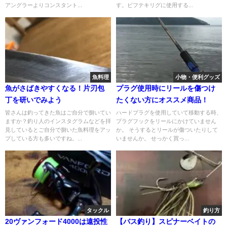
アングラーよりコンスタント...
す。ビフテキリグに使用する...
魚料理
小物・便利グッズ
魚がさばきやすくなる！片刃包
プラグ使用時にリールを傷つけ
丁を研いでみよう
たくない方にオススメ商品！
皆さんは釣ってきた魚はご自分で捌いてい
ハードプラグを使用していて移動する時、
ますか？釣り人のインスタグラムなどを拝
プラグフックをリールにかけていません
見しているとご自分で捌いた魚料理をアッ
か。 そうするとリールが傷ついたりして
プしている方も多いですね。...
いませんか。 せっかく買っ...
タックル
釣り方
20ヴァンフォード4000は遠投性
【バス釣り】スピナーベイトの