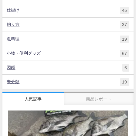
仕掛け
45
釣り方
37
魚料理
19
小物・便利グッズ
67
図鑑
6
未分類
19
人気記事
商品レポート