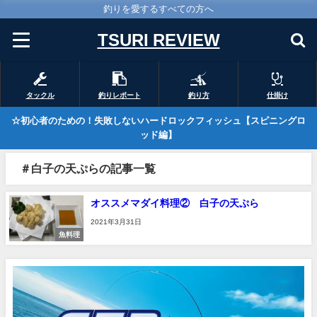
釣りを愛するすべての方へ
TSURI REVIEW
タックル
釣りレポート
釣り方
仕掛け
☆初心者のための！失敗しないハードロックフィッシュ【スピニングロ
ッド編】
＃白子の天ぷらの記事一覧
オススメマダイ料理② 白子の天ぷら
2021年3月31日
魚料理