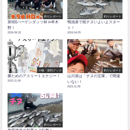
釣りレポート
釣りレポート
第9回ハーゲンダッツ杯 in串木
鴨池港で桜チヌいよいよスター
野！
ト！
2024.09.20
2024.04.05
小物・便利グッズ
釣りレポート
勝ためのアスリートエナジー！
山川港は「チヌの宝庫」で間違
2023.11.09
いない！
2023.11.09
釣りレポート