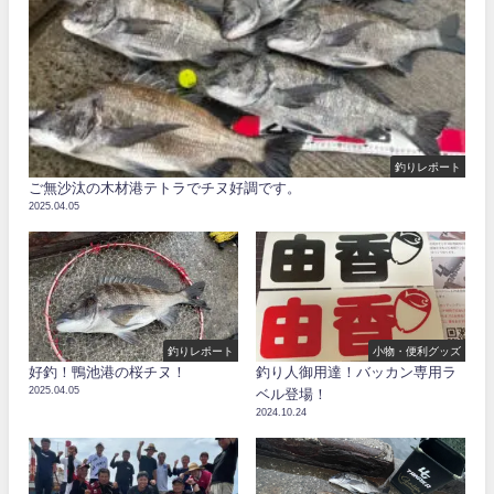
釣りレポート
ご無沙汰の木材港テトラでチヌ好調です。
2025.04.05
釣りレポート
小物・便利グッズ
好釣！鴨池港の桜チヌ！
釣り人御用達！バッカン専用ラ
2025.04.05
ベル登場！
2024.10.24