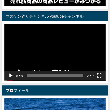
マスゲン釣りチャンネル youtubeチャンネル
動
画
プ
レ
ー
ヤ
ー
00:00
22:37
プロフィール