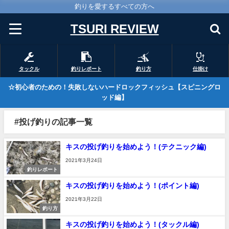
釣りを愛するすべての方へ
TSURI REVIEW
タックル
釣りレポート
釣り方
仕掛け
☆初心者のための！失敗しないハードロックフィッシュ【スピニングロ
ッド編】
#投げ釣りの記事一覧
キスの投げ釣りを始めよう！(テクニック編)
2021年3月24日
釣りレポート
キスの投げ釣りを始めよう！(ポイント編)
2021年3月22日
釣り方
キスの投げ釣りを始めよう！(タックル編)