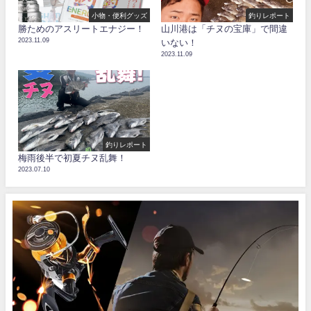
小物・便利グッズ
釣りレポート
勝ためのアスリートエナジー！
山川港は「チヌの宝庫」で間違
2023.11.09
いない！
2023.11.09
釣りレポート
梅雨後半で初夏チヌ乱舞！
2023.07.10