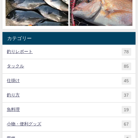
カテゴリー
釣りレポート
78
タックル
85
仕掛け
45
釣り方
37
魚料理
19
小物・便利グッズ
67