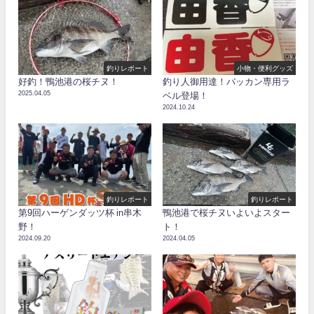
釣りレポート
小物・便利グッズ
好釣！鴨池港の桜チヌ！
釣り人御用達！バッカン専用ラ
2025.04.05
ベル登場！
2024.10.24
釣りレポート
釣りレポート
第9回ハーゲンダッツ杯 in串木
鴨池港で桜チヌいよいよスター
野！
ト！
2024.09.20
2024.04.05