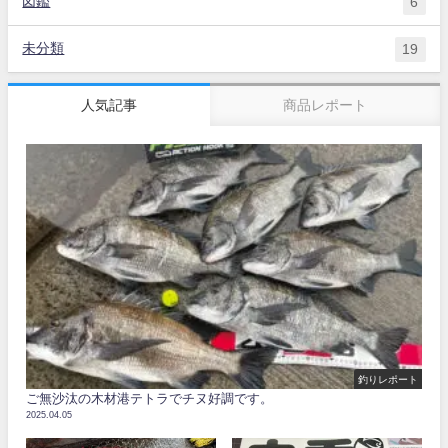
図鑑
6
未分類
19
人気記事
商品レポート
釣りレポート
ご無沙汰の木材港テトラでチヌ好調です。
2025.04.05