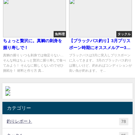
魚料理
タックル
ちょっと贅沢に。真鯛の刺身を
【ブラックバス釣り】3月プリス
握り寿しで！
ポーン時期にオススメルアー3
選！！
真鯛の握り いつも刺身では物足りない…
ブラックバスは3月に突入しプリスポーン
そんな時はちょっと贅沢に握り寿しで食べ
に入ってきます。 3月のブラックバス釣り
てみよう！ そんなに難しくないのでぜひ
は難しいけど、釣れればコンディションが
挑戦を！ 材料と作り方 真...
良い魚が釣れます。 そ...
カテゴリー
釣りレポート
78