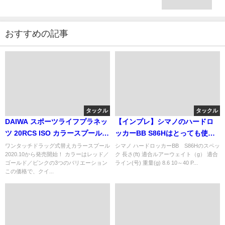
おすすめの記事
タックル
タックル
DAIWA スポーツライフプラネッ
【インプレ】シマノのハードロ
ツ 20RCS ISO カラースプール
ッカーBB S86Hはとっても使い
2500
やすい！
ワンタッチドラッグ式替えカラースプール
シマノ ハードロッカーBB S86Hのスペッ
2020.10から発売開始！ カラーはレッド／
ク 長さ(ft) 適合ルアーウェイト（g） 適合
ゴールド／ピンクの3つのバリエーション
ライン(号) 重量(g) 8.6 10～40 P...
この価格で、クイ...