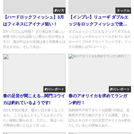
釣り方
タックル
【ハードロックフィッシュ】3月
【インプレ】リューギ ダブルエ
はフィネスにアイナメ狙い！
ッジをロックフィッシュで使っ
てみた!
3月ってどんな時期？ まだ海は冬で厳しい
ダブルエッジってどんなフック? ダブルエ
状態 3月になれば徐々に暖かい日が増えま
ッジはリューギからリリースされているナ
すが、海の中はまだ水温は低く到底春とは
ローゲイブのオフセットフックです。フッ
言えません。そして水は...
クの表面にはTCコートと...
釣りレポート
釣りレポート
春の足音が聞こえる...関門コウイ
春のアオリイカを求めてランガ
カは釣れているようです!
ン釣行！
3月も中旬が過ぎ、暖かい日が多くなって
長崎県平戸市アオリイカ調査! 今回は、長
きた。 こうなるとどうしてもエギングし
崎県平戸市で春のアオリイカ調査。 ぼち
たい衝動に駆られる。 ただし、海は一か
ぼちとキロサイズの大型アオリイカが釣れ
月季節が遅いとはよく言った...
だしているとの情報もあり...