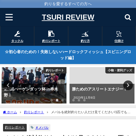
釣りを愛するすべての方へ
TSURI REVIEW
タックル
釣りレポート
釣り方
仕掛け
☆初心者のための！失敗しないハードロックフィッシュ【スピニングロ
ッド編】
釣りレポート
小物・便利グッズ
第9回ハーゲンダッツ杯 in串木
勝ためのアスリートエナジー！
野！
2023年11月9日
2024年9月20日
ホーム
釣りレポート
メバルを絶対釣りたい人だけ見てください!1匹でも多
く釣るなら
釣りレポート
＃メバル