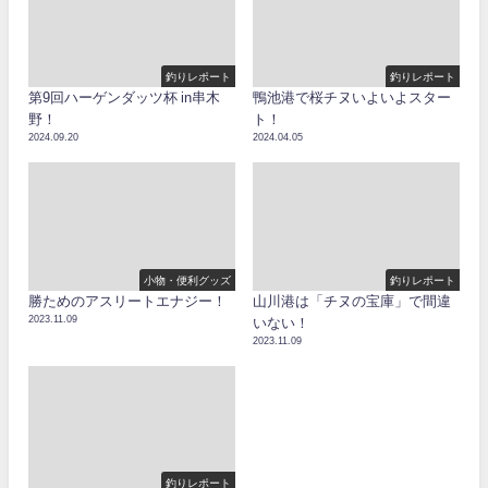
釣りレポート
釣りレポート
第9回ハーゲンダッツ杯 in串木
鴨池港で桜チヌいよいよスター
野！
ト！
2024.09.20
2024.04.05
小物・便利グッズ
釣りレポート
勝ためのアスリートエナジー！
山川港は「チヌの宝庫」で間違
2023.11.09
いない！
2023.11.09
釣りレポート