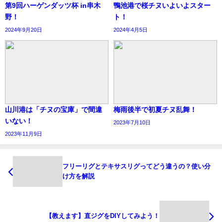
第9回ハーゲンダッツ杯 in串木
鴨池港で桜チヌいよいよスター
野！
ト！
2024年9月20日
2024年4月5日
山川港は「チヌの宝庫」で間違
梅雨後半で初夏チヌ乱舞！
いない！
2023年7月10日
2023年11月9日
フリーリグとテキサスリグってどう違うの？使い分
け方を解説
【教えます】直ジグをDIYしてみよう！