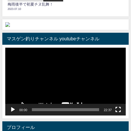
梅雨後半で初夏チヌ乱舞！
2023.07.10
マスゲン釣りチャンネル youtubeチャンネル
動
画
プ
レ
ー
ヤ
ー
00:00
22:37
プロフィール