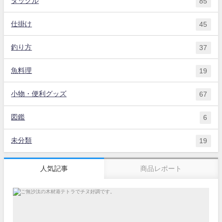
タックル
85
仕掛け
45
釣り方
37
魚料理
19
小物・便利グッズ
67
図鑑
6
未分類
19
人気記事
商品レポート