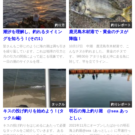
釣り方
釣りレポート
潮汐を理解し、釣れるタイミン
鹿児島木材港で・黄金のチヌが
グを知ろう！(その1）
降臨！
皆さんもご存じのように海の潮は満ち引き
10月17日 中潮 鹿児島市木材港で、こ
を繰り返しています。これは地球の引力と
んなチヌが釣れました。 黄金のチヌで
月の引力の関係によって起こる現象です。
す。 9時30分 アタリを捉え沖に走る魚に
一日の潮のサイクルを理...
対して、竿を立てライン...
タックル
釣りレポート
キスの投げ釣りを始めよう！(タ
明石の海上釣り堀 @sea あっ
ックル編)
としぃ
キスの投げ釣りをはじめるにあたって必要
2021年11月にオープンしたばかりの明石
なタックルをご紹介していきます。 ある
海上釣堀@sea（あっとしぃ）に早速行っ