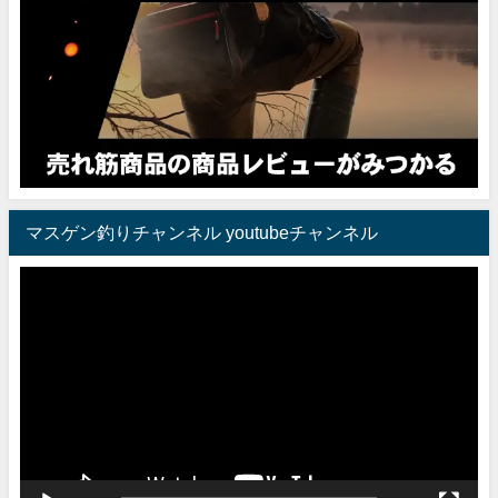
マスゲン釣りチャンネル youtubeチャンネル
動
画
プ
レ
ー
ヤ
ー