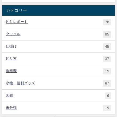
カテゴリー
釣りレポート
78
タックル
85
仕掛け
45
釣り方
37
魚料理
19
小物・便利グッズ
67
図鑑
6
未分類
19