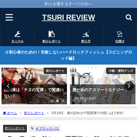
釣りを愛するすべての方へ
TSURI REVIEW
タックル
釣りレポート
釣り方
仕掛け
☆初心者のための！失敗しないハードロックフィッシュ【スピニングロ
ッド編】
小物・便利グッズ
釣りレポート
勝ためのアスリートエナジー！
こんなに自由に動く鈎、見たこと
がありますか？
2023年11月9日
2023年2月25日
ホーム
釣りレポート
2月14日 春の訪れか!?琵琶湖での陸っぱり釣行
釣りレポート
＃ブラックバス