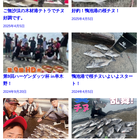
ご無沙汰の木材港テトラでチヌ
好釣！鴨池港の桜チヌ！
好調です。
2025年4月5日
2025年4月5日
第9回ハーゲンダッツ杯 in串木
鴨池港で桜チヌいよいよスター
野！
ト！
2024年9月20日
2024年4月5日