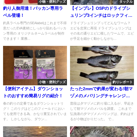
小物・便利グッズ
タックル
釣り人御用達！バッカン専用ラ
【インプレ】OSPのドライブシ
ベル登場！
ュリンプ3インチはロックフィッ
シュのエサ！
釣具ラベル専門のSEAlabelはこれまで不得
ドライブシュリンプってどんなワーム？
意だったEVA素材にしっかり貼れるバッカ
エビを忠実に再現 ドライブシュリンプは
ン専用の オリジナルネームラベルが制作
その名の通りエビに模したワームで、エビ
できます！ 業務...
が手足を細かく動かしながら...
小物・便利グッズ
釣りレポート
【便利アイテム】ダウンショッ
たった2mmで釣果が変わる!朝マ
トのおすすめ簡易リグの紹介！
ヅメのメバリングチャレンジの
成果
春の釣りの定番であるダウンショットリ
普段は夕マヅメに釣り場に入るが、早起き
グ！ このリグはどこのフィールドにおい
して朝マヅメのメバルを調査。 これまで
ても使用できる為、かなり重宝されていま
弘漁港の夕マヅメメバリングは、釣れはす
す。 しかしながら、ダウン...
るが小物ばかりだった。 で...