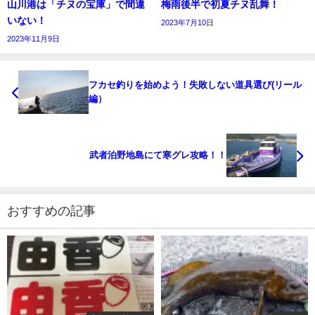
山川港は「チヌの宝庫」で間違
梅雨後半で初夏チヌ乱舞！
いない！
2023年7月10日
2023年11月9日
フカセ釣りを始めよう！失敗しない道具選び(リール
編）
武者泊野地島にて寒グレ攻略！！
おすすめの記事