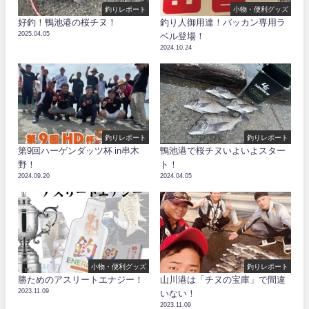
釣りレポート
小物・便利グッズ
好釣！鴨池港の桜チヌ！
釣り人御用達！バッカン専用ラ
2025.04.05
ベル登場！
2024.10.24
釣りレポート
釣りレポート
第9回ハーゲンダッツ杯 in串木
鴨池港で桜チヌいよいよスター
野！
ト！
2024.09.20
2024.04.05
小物・便利グッズ
釣りレポート
勝ためのアスリートエナジー！
山川港は「チヌの宝庫」で間違
2023.11.09
いない！
2023.11.09