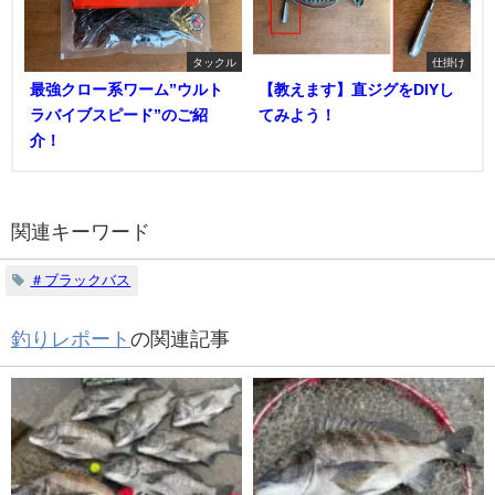
タックル
仕掛け
最強クロー系ワーム”ウルト
【教えます】直ジグをDIYし
ラバイブスピード”のご紹
てみよう！
介！
関連キーワード
＃ブラックバス
釣りレポート
の関連記事