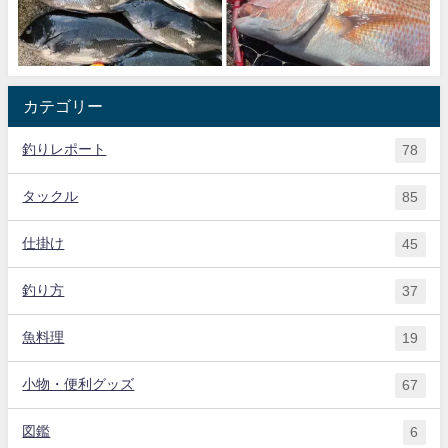
カテゴリー
釣りレポート
78
タックル
85
仕掛け
45
釣り方
37
魚料理
19
小物・便利グッズ
67
図鑑
6