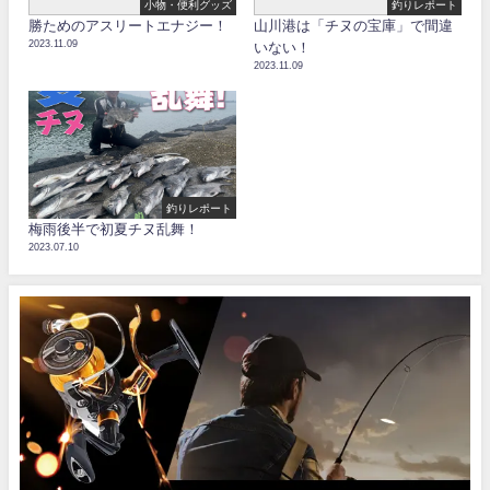
小物・便利グッズ
釣りレポート
勝ためのアスリートエナジー！
山川港は「チヌの宝庫」で間違
2023.11.09
いない！
2023.11.09
釣りレポート
梅雨後半で初夏チヌ乱舞！
2023.07.10