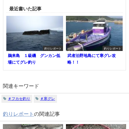
最近書いた記事
釣りレポート
釣りレポート
鵜来島 １級磯 グンカン低
武者泊野地島にて寒グレ攻
場にてグレ釣り
略！！
関連キーワード
＃フカセ釣り
＃寒グレ
釣りレポート
の関連記事