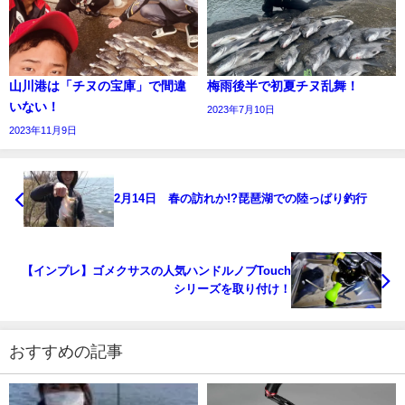
山川港は「チヌの宝庫」で間違
梅雨後半で初夏チヌ乱舞！
いない！
2023年7月10日
2023年11月9日
2月14日 春の訪れか!?琵琶湖での陸っぱり釣行
【インプレ】ゴメクサスの人気ハンドルノブTouch
シリーズを取り付け！
おすすめの記事