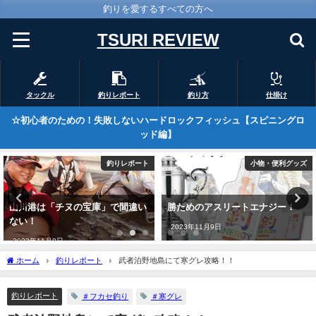
釣りを愛するすべての方へ
TSURI REVIEW
タックル
釣りレポート
釣り方
仕掛け
☆初心者のための！失敗しないハードロックフィッシュ【スピニングロ
ッド編】
ト
小物・便利グッズ
釣りレポー
い
勝ためのアスリートエナジー！
こんなに自由に動く鈎、見たこ
がありますか？
2023年11月9日
2023年2月25日
ホーム
釣りレポート
武者泊野地島にて寒グレ攻略！！
釣りレポート
＃フカセ釣り
＃寒グレ