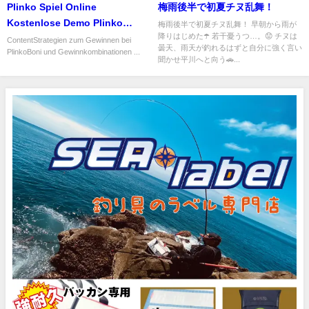
Plinko Spiel Online
梅雨後半で初夏チヌ乱舞！
Kostenlose Demo Plinko
梅雨後半で初夏チヌ乱舞！ 早朝から雨が
降りはじめた☂️ 若干憂うつ…。😟 チヌは
Anleitung
ContentStrategien zum Gewinnen bei
曇天、雨天が釣れるはずと自分に強く言い
PlinkoBoni und Gewinnkombinationen ...
聞かせ平川へと向う🚗...