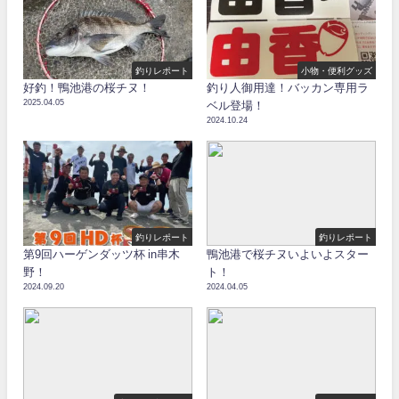
釣りレポート
小物・便利グッズ
好釣！鴨池港の桜チヌ！
釣り人御用達！バッカン専用ラ
2025.04.05
ベル登場！
2024.10.24
釣りレポート
釣りレポート
第9回ハーゲンダッツ杯 in串木
鴨池港で桜チヌいよいよスター
野！
ト！
2024.09.20
2024.04.05