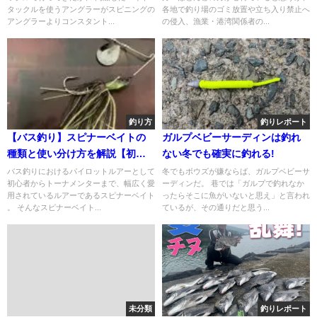
タックルを使うアングラーがスピニングの
各地で釣り場のゴミ放置や立ち入り禁止へ
アングラーよりコンスタント...
の侵入、漁業・港湾関係者の...
釣り方
釣りレポート
【バス釣り】スピナーベイトの
ガルプベビーサーディンは釣れ
種類と使い分け方を解説【初心
ない冬でも確実に釣れる!
者向け】
バス釣りにおけるパイロットルアーとして
冬でもボウズが嫌ならば、ガルプベビーサ
初心者からトーナメンターまで、幅広く愛
ーディンだ。 巷では「ガルプで釣れなか
用されているルアーであるスピナーベイト
ったらそこに魚がいないと思え」と言われ
。 そんなスピナーベイト...
ているが、その通りだと思う...
未分類
釣りレポート