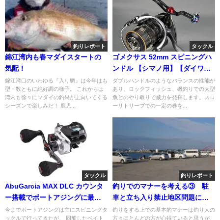
釣りレポート
タックル
錦江湾内も春マダイスタートの
ゴメクサス 52mm スピニングハ
気配！
ンドル 【シマノ用】【ダイワ
用】 超々ジュラルミン材質 ウェ
錦江湾口のいわゆる『入り鯛』は今年はも
ダブルハンドルのようなバランスの性能が
型・数ともに絶好調の様子。 これからは
あり、ロックフィッシュ、磯釣りでの大型
イト付き
湾内も徐々にマダイの釣果が上向いてくる
魚とのやり取りで威力を発揮します。スロ
シーズンで楽しみだ！ 鹿児...
ーリトリーブでの一定の巻を...
タックル
釣りレポート
AbuGarcia MAX DLC カウンタ
釣りでのマナーを考える③ 駐
ー搭載でボートアジングに最
車と立ち入り禁止地区問題につ
適！
いて
今までボートアジングは主にスピニングタ
釣りをする上での基本的マナーは釣り人の
ックルで行ってきたが、 同船したベイト
方々ほとんどの方が心得ていると思うが、