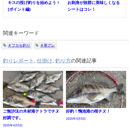
キスの投げ釣りを始めよう！
お刺身が抜群に美味しくなる
(ポイント編)
シートはコレ！
関連キーワード
＃フカセ釣り
＃寒グレ
釣りレポート
,
仕掛け
,
釣り方
の関連記事
ご無沙汰の木材港テトラでチヌ
好釣！鴨池港の桜チヌ！
好調です。
2025年4月5日
2025年4月5日