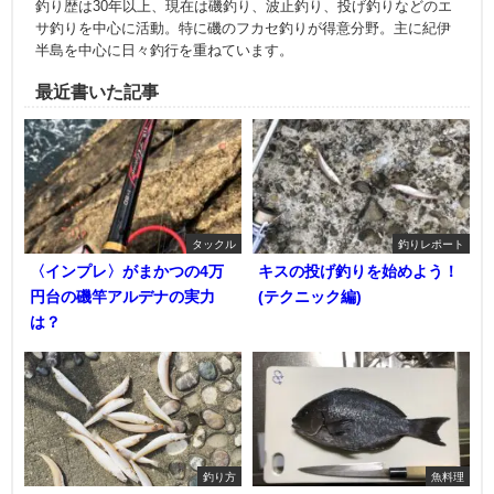
釣り歴は30年以上、現在は磯釣り、波止釣り、投げ釣りなどのエ
サ釣りを中心に活動。特に磯のフカセ釣りが得意分野。主に紀伊
半島を中心に日々釣行を重ねています。
最近書いた記事
タックル
釣りレポート
〈インプレ〉がまかつの4万
キスの投げ釣りを始めよう！
円台の磯竿アルデナの実力
(テクニック編)
は？
釣り方
魚料理