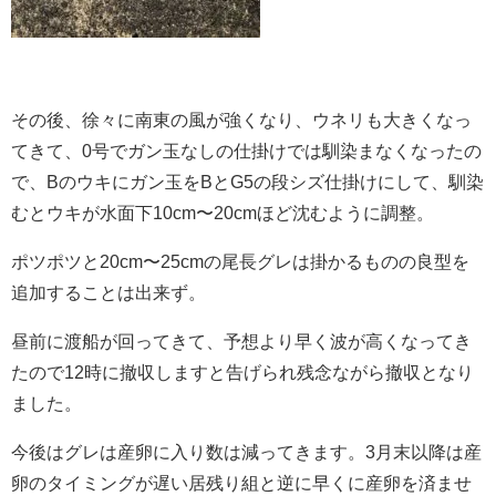
その後、徐々に南東の風が強くなり、ウネリも大きくなっ
てきて、0号でガン玉なしの仕掛けでは馴染まなくなったの
で、Bのウキにガン玉をBとG5の段シズ仕掛けにして、馴染
むとウキが水面下10cm〜20cmほど沈むように調整。
ポツポツと20cm〜25cmの尾長グレは掛かるものの良型を
追加することは出来ず。
昼前に渡船が回ってきて、予想より早く波が高くなってき
たので12時に撤収しますと告げられ残念ながら撤収となり
ました。
今後はグレは産卵に入り数は減ってきます。3月末以降は産
卵のタイミングが遅い居残り組と逆に早くに産卵を済ませ