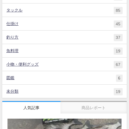
タックル
85
仕掛け
45
釣り方
37
魚料理
19
小物・便利グッズ
67
図鑑
6
未分類
19
人気記事
商品レポート