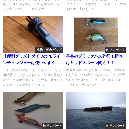
もリーリングを中心に釣りを組み立てるこ
クフィッシュで使用するベイトロッドの長
とが多いです。リーリングの...
さは7ft以上はあった方...
小物・便利グッズ
釣りレポート
【便利グッズ】ダイワのPEライ
早春のブラックバス釣行！野池
ンチェンジャーは使いやすくて
はミッドスポーン間近！？
便利！
ライン交換の時なに使ってる？ ラインは
梅も大分咲いてきた今日この頃。 3月9日
消耗品で古くなってきたり、強度が落ちて
(火)午前中に時間ができたので、近くの野
きたら交換が必須です。リールに巻かれて
池に釣行へ行きました。 池に着くなりに
いるラインを交換するときみ...
ミッドスポーンバスが...
釣りレポート
釣りレポート