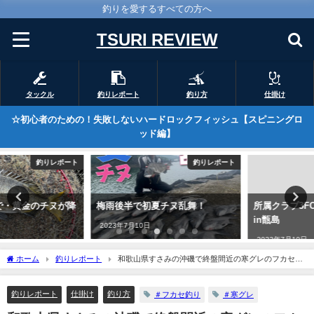
釣りを愛するすべての方へ
TSURI REVIEW
タックル
釣りレポート
釣り方
仕掛け
☆初心者のための！失敗しないハードロックフィッシュ【スピニングロ
ッド編】
釣りレポート
釣りレポート
梅雨後半で初夏チヌ乱舞！
所属クラブ3FCの最終戦に参加！
in甑島
2023年7月10日
2023年7月10日
ホーム
釣りレポート
和歌山県すさみの沖磯で終盤間近の寒グレのフカセ釣
り
釣りレポート
仕掛け
釣り方
＃フカセ釣り
＃寒グレ