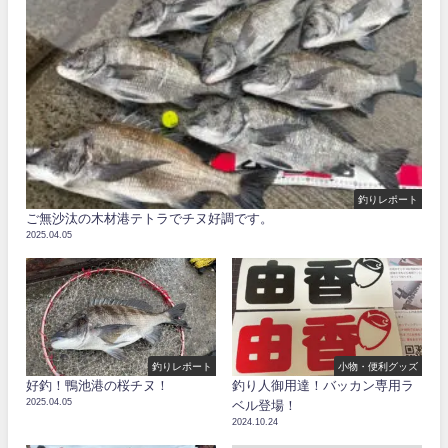
釣りレポート
ご無沙汰の木材港テトラでチヌ好調です。
2025.04.05
釣りレポート
小物・便利グッズ
好釣！鴨池港の桜チヌ！
釣り人御用達！バッカン専用ラ
2025.04.05
ベル登場！
2024.10.24