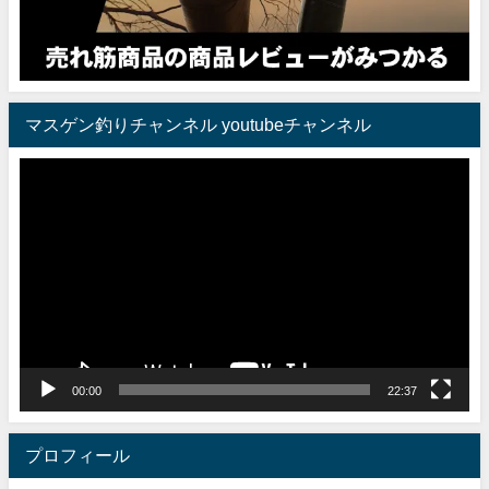
マスゲン釣りチャンネル youtubeチャンネル
動
画
プ
レ
ー
ヤ
ー
00:00
22:37
プロフィール