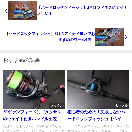
【ハードロックフィッシュ】3月はフィネスにアイナ
メ狙い！
【ハードロックフィッシュ】3月のアイナメ狙いでお
すすめのワーム4選！
おすすめの記事
タックル
タックル
20ヴァンフォードにゴメクサス
初心者のための！失敗しないハ
のウェイト付きハンドルを装
ードロックフィッシュ【ベイト
着！
ロッド編】
なぜウェイト付きハンドルを使うのか 私
ハードロックフィッシュのベイトロッドに
はロックフィッシュにしてもヒラメにして
求められるもの ロッドの長さ ハードロッ