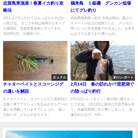
志賀島東漁港！春夏イカ釣り攻
鵜来島 １級磯 グンカン低場
略法
にてグレ釣り
4月から7月にかけてはもっぱらエギばか
高知県鵜来島へ釣行 天気は晴れ。風は１
り投げる。 そこで今回は福岡のエギング
０メートル以上の強風でした。 グンカン
の激戦区、志賀島東漁港にやってきた。
周りだった宮本渡船で行きました。お客さ
2020年5月、大潮周りの...
んは３０人近くおり僕たちの...
タックル
釣りレポート
チャターベイトとスコーンジグ
2月14日 春の訪れか!?琵琶湖で
の違いを解説
の陸っぱり釣行
チャターベイト・スコーンジグと基本的に
2月14日バレンタイン！春の様に暖かかっ
は巻く事でアクションを生み出すルアーの
たですね。 2月12日に週末の天気予報を見
違いを理解していますでしょうか。 違い
て、急遽琵琶湖に行く事にしました。 急
を知らず、どちらかをキャス...
遽決めたので、今年...