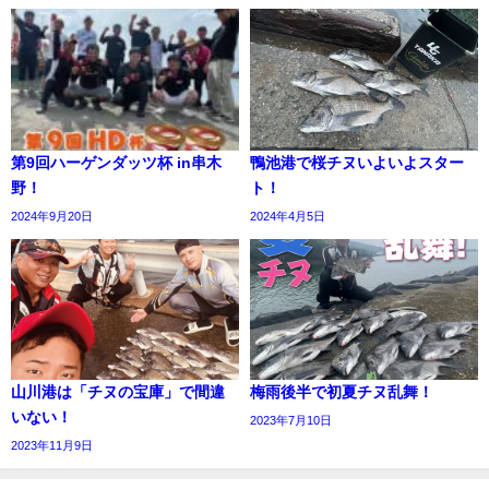
第9回ハーゲンダッツ杯 in串木
鴨池港で桜チヌいよいよスター
野！
ト！
2024年9月20日
2024年4月5日
山川港は「チヌの宝庫」で間違
梅雨後半で初夏チヌ乱舞！
いない！
2023年7月10日
2023年11月9日