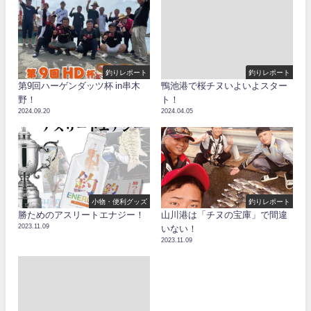
釣りレポート
釣りレポート
第9回ハーゲンダッツ杯 in串木
鴨池港で桜チヌいよいよスター
野！
ト！
2024.09.20
2024.04.05
小物・便利グッズ
釣りレポート
勝ためのアスリートエナジー！
山川港は「チヌの宝庫」で間違
2023.11.09
いない！
2023.11.09