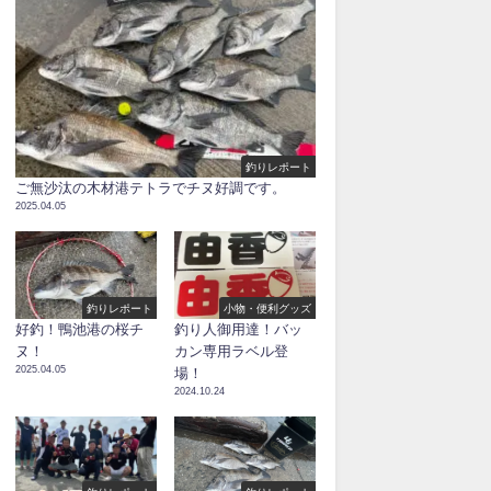
釣りレポート
ご無沙汰の木材港テトラでチヌ好調です。
2025.04.05
釣りレポート
小物・便利グッズ
好釣！鴨池港の桜チ
釣り人御用達！バッ
ヌ！
カン専用ラベル登
2025.04.05
場！
2024.10.24