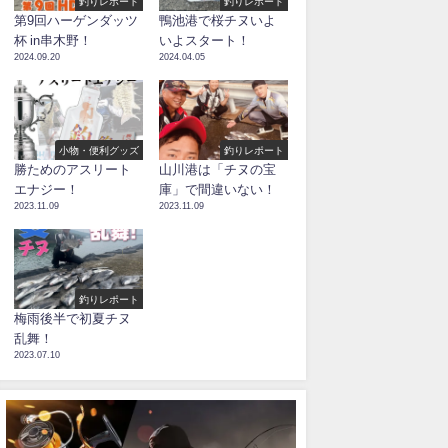
釣りレポート
釣りレポート
第9回ハーゲンダッツ
鴨池港で桜チヌいよ
杯 in串木野！
いよスタート！
2024.09.20
2024.04.05
小物・便利グッズ
釣りレポート
勝ためのアスリート
山川港は「チヌの宝
エナジー！
庫」で間違いない！
2023.11.09
2023.11.09
釣りレポート
梅雨後半で初夏チヌ
乱舞！
2023.07.10