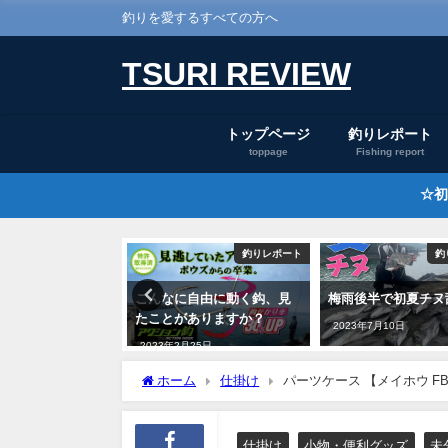
釣りを愛するすべての方へ
TSURI REVIEW
トップページ
釣りレポート
toppage
Fishing report
☆初
釣りレポート
釣りレポート
釣
材港で・黄金のチ
こんなに自由に動く鈎、見
梅雨後半で初夏チヌ
！
たことがありますか？
2023年7月10日
月30日
2023年2月25日
ホーム
仕掛け
パーツケース 【メイホウ F
仕掛け
小物・便利グッズ
未