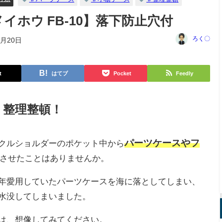
イホウ FB-10】落下防止穴付
ろく〇
1月20日
t
はてブ
Pocket
Feedly
リ整理整頓！
パーツケースやフ
クルショルダーのポケット中から
させたことはありませんか。
年愛用していたパーツケースを海に落としてしまい、
水没してしまいました。
は、想像してみてください。