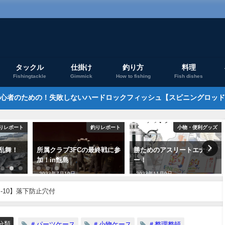
タックル
仕掛け
釣り方
料理
Fishingtackle
Gimmick
How to fishing
Fish dishes
心者のための！失敗しないハードロックフィッシュ【スピニングロッド
りレポート
釣りレポート
小物・便利グッズ
乱舞！
所属クラブ3FCの最終戦に参
勝ためのアスリートエナジ
加！in甑島
ー！
2023年7月10日
2023年11月9日
B-10】落下防止穴付
分類
＃パーツケース
＃小物ケース
＃整理整頓