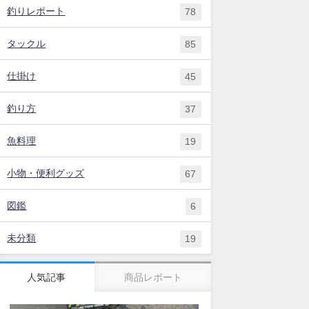
釣りレポート
78
タックル
85
仕掛け
45
釣り方
37
魚料理
19
小物・便利グッズ
67
図鑑
6
未分類
19
人気記事
商品レポート