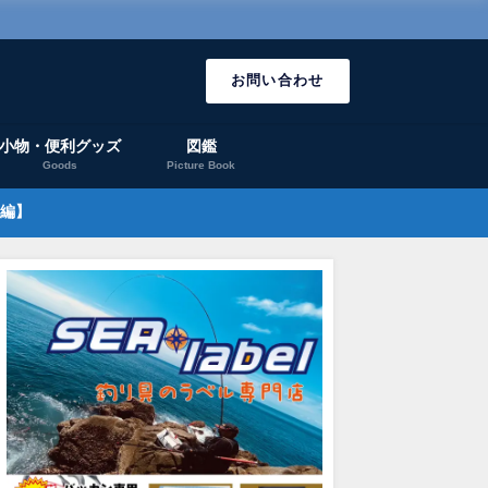
お問い合わせ
小物・便利グッズ
図鑑
Goods
Picture Book
編】
釣りレポート
釣りレポート
山川港は「チヌの宝庫」で
第9回ハーゲンダッツ杯 in串
鹿児島
間違いない！
木野！
ヌが降
2023年11月9日
2024年9月20日
2021年1