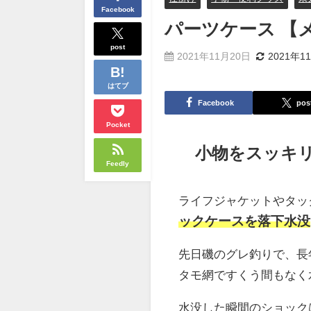
Facebook
パーツケース 【メ
post
2021年11月20日
2021年1
はてブ
Facebook
pos
Pocket
小物をスッキ
Feedly
ライフジャケットやタッ
ックケースを落下水没
先日磯のグレ釣りで、長
タモ網ですくう間もなく
水没した瞬間のショック