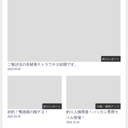
釣りレポート
ご無沙汰の木材港テトラでチヌ好調です。
2025.04.05
釣りレポート
小物・便利グッズ
好釣！鴨池港の桜チヌ！
釣り人御用達！バッカン専用ラ
2025.04.05
ベル登場！
2024.10.24