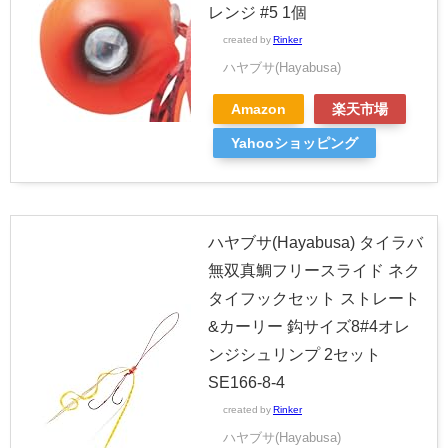
レンジ #5 1個
created by
Rinker
ハヤブサ(Hayabusa)
Amazon
楽天市場
Yahooショッピング
ハヤブサ(Hayabusa) タイラバ
無双真鯛フリースライド ネク
タイフックセット ストレート
&カーリー 鈎サイズ8#4オレ
ンジシュリンプ 2セット
SE166-8-4
created by
Rinker
ハヤブサ(Hayabusa)