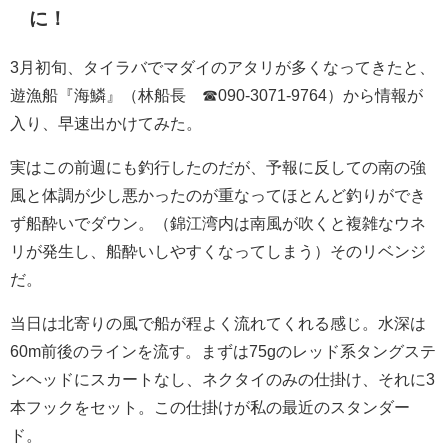
に！
3月初旬、タイラバでマダイのアタリが多くなってきたと、
遊漁船『海鱗』（林船長 ☎︎090-3071-9764）から情報が
入り、早速出かけてみた。
実はこの前週にも釣行したのだが、予報に反しての南の強
風と体調が少し悪かったのが重なってほとんど釣りができ
ず船酔いでダウン。（錦江湾内は南風が吹くと複雑なウネ
リが発生し、船酔いしやすくなってしまう）そのリベンジ
だ。
当日は北寄りの風で船が程よく流れてくれる感じ。水深は
60m前後のラインを流す。まずは75gのレッド系タングステ
ンヘッドにスカートなし、ネクタイのみの仕掛け、それに3
本フックをセット。この仕掛けが私の最近のスタンダー
ド。