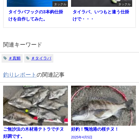
タックル
タックル
タイラバフックの3本鈎仕掛
タイラバ、いつもと違う仕掛
けを自作してみた。
けで・・・
関連キーワード
＃真鯛
＃タイラバ
釣りレポート
の関連記事
ご無沙汰の木材港テトラでチヌ
好釣！鴨池港の桜チヌ！
好調です。
2025年4月5日