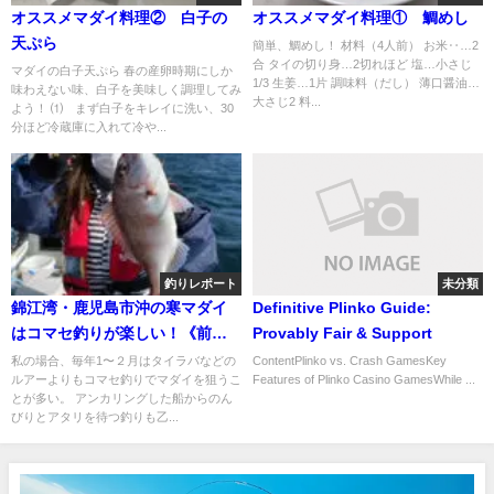
オススメマダイ料理② 白子の
オススメマダイ料理① 鯛めし
天ぷら
簡単、鯛めし！ 材料（4人前） お米‥…2
合 タイの切り身…2切れほど 塩…小さじ
マダイの白子天ぷら 春の産卵時期にしか
1/3 生姜…1片 調味料（だし） 薄口醤油…
味わえない味、白子を美味しく調理してみ
大さじ2 料...
よう！ ⑴ まず白子をキレイに洗い、30
分ほど冷蔵庫に入れて冷や...
釣りレポート
未分類
錦江湾・鹿児島市沖の寒マダイ
Definitive Plinko Guide:
はコマセ釣りが楽しい！《前
Provably Fair & Support
編》
私の場合、毎年1〜２月はタイラバなどの
ContentPlinko vs. Crash GamesKey
ルアーよりもコマセ釣りでマダイを狙うこ
Features of Plinko Casino GamesWhile ...
とが多い。 アンカリングした船からのん
びりとアタリを待つ釣りも乙...