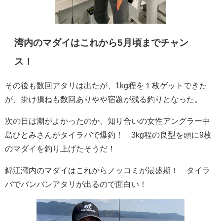
湾内のマダイはこれから5月頃までチャン
ス！
その後も数回アタリは出たが、1kg程を１枚ゲットできた
が、掛け損ねも数回ありやや宿題が残る釣りとなった。
次の日は潮がよかったのか、知り合いの女性アングラー中
島ひとみさんがタイラバで爆釣！ 3kg程の良型を頭に9枚
のマダイを釣り上げたそうだ！
錦江湾内のマダイはこれからノッコミが最盛期！ タイラ
バでバンバンアタリが出るので面白い！