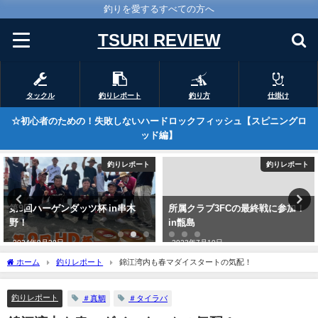
釣りを愛するすべての方へ
TSURI REVIEW
タックル
釣りレポート
釣り方
仕掛け
☆初心者のための！失敗しないハードロックフィッシュ【スピニングロ
ッド編】
釣りレポート
釣りレポート
所属クラブ3FCの最終戦に参加！
山川港は「チヌの宝庫」で間違い
in甑島
ない！
2023年7月10日
2023年11月9日
ホーム
釣りレポート
錦江湾内も春マダイスタートの気配！
釣りレポート
＃真鯛
＃タイラバ