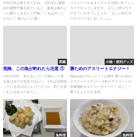
今年の冬は寒すぎですね。 2月1日に週初
ベイトリールをキャストする時に何フィン
めの週間予報を見ていると、週末は春のよ
ガーでやっていますか。 正しい持ち方で
うに暖かくなるとの予報！ これは行くし
できていますでしょうか。 正しい持ち方
かない！ 春のように暖...
でキャストをしないとこん...
図鑑
小物・便利グッズ
危険、この魚が釣れたら注意 ①
勝ためのアスリートエナジー！
CAUTION! 釣りをしていて掛かって来
Makuakeプロジェクト公開中 勝つための
る魚は全てが安全ではない。それは当然知
アスリートエナジー 🤾釣りアスリートの
っている方がほとんどだろうが、釣りを楽
栄養補給をエナジーゼリーで！ 😊ここ一
しむにはあらためてし...
番でなんとかなる気...
魚料理
魚料理