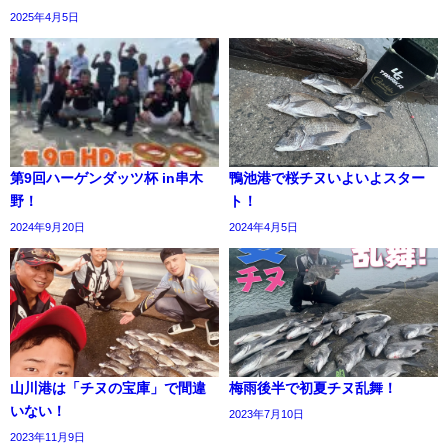
2025年4月5日
第9回ハーゲンダッツ杯 in串木
鴨池港で桜チヌいよいよスター
野！
ト！
2024年9月20日
2024年4月5日
山川港は「チヌの宝庫」で間違
梅雨後半で初夏チヌ乱舞！
いない！
2023年7月10日
2023年11月9日