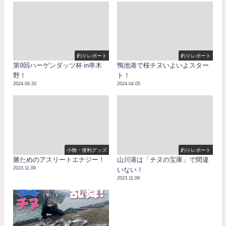
釣りレポート
釣りレポート
第9回ハーゲンダッツ杯 in串木
鴨池港で桜チヌいよいよスター
野！
ト！
2024.09.20
2024.04.05
小物・便利グッズ
釣りレポート
勝ためのアスリートエナジー！
山川港は「チヌの宝庫」で間違
2023.11.09
いない！
2023.11.09