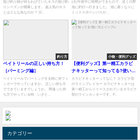
投げ釣り師が待ちわびていたキスの投げ釣
(火)午前中に時間ができたので、近くの野
りシーズンが開幕します。 超人気のキス
池に釣行へ行きました。 池に着くなりに
とはどんな魚なのか？ 日...
ミッドスポーンバスが...
釣り方
小物・便利グッズ
ベイトリールの正しい持ち方！
【便利グッズ】第一精工カラビ
［パーミング編］
ナキッターって知ってる?使い方
とインプレ
ベイトリールでパーミングする時に何フィ
カラビナキッターってなに？ カラビナ型
ンガーでやっていますか。 正しい持ち方
のラインブレイカー カラビナキッターは
でできていますでしょうか。 間違った持
第一精工からリリースされているカラビナ
ち方でやっている時、いざと...
型のラインカッターです。P...
カテゴリー