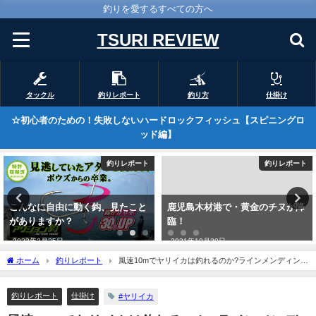
釣りを愛するすべての方へ
TSURI REVIEW
タックル
釣りレポート
釣り方
仕掛け
☆初心者のための！失敗しないハードロックフィッシュ【スピニングロ
ッド編】
釣りレポート
釣りレポート
こんなに自由に動く鈎、見たこと
鹿児島木材港で・黄金のチヌが降
がありますか？
臨！
2023年2月25日
2021年10月30日
ホーム
釣りレポート
風速10mでヤリイカは釣れるのか?ラインメンディング
の重要性
釣りレポート
仕掛け
#ヤリイカ