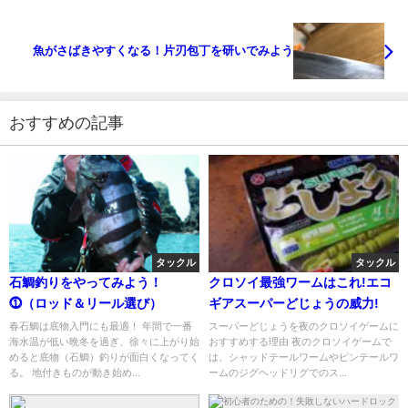
魚がさばきやすくなる！片刃包丁を研いでみよう
おすすめの記事
タックル
タックル
石鯛釣りをやってみよう！
クロソイ最強ワームはこれ!エコ
⓵（ロッド＆リール選び）
ギアスーパーどじょうの威力!
春石鯛は底物入門にも最適！ 年間で一番
スーパーどじょうを夜のクロソイゲームに
海水温が低い晩冬を過ぎ、徐々に上がり始
おすすめする理由 夜のクロソイゲームで
めると底物（石鯛）釣りが面白くなってく
は、シャッドテールワームやピンテールワ
る。 地付きものが動き始め...
ームのジグヘッドリグでのス...