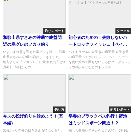
釣りレポート
タックル
和歌山県すさみの沖磯で終盤間
初心者のための！失敗しないハ
近の寒グレのフカセ釣り
ードロックフィッシュ【ベイト
リールの糸巻き編】
いよいよ終盤を迎えた寒グレを狙い、和歌
ベイトリールの糸巻きの適正量 糸巻き量
山県すさみの沖磯へ釣行してきました。
の適正量ってどのくらい？ ベイトリール
地方よりの「フカツロ」に渡礁 釣行日は3
を使い始めて間もないころはバックラッシ
月4日、前日からの...
ュや根掛かりなどのトラブル...
釣り方
釣りレポート
キスの投げ釣りを始めよう！(基
早春のブラックバス釣行！野池
本編)
はミッドスポーン間近！？
3月に入り春分の日を迎える頃になると、
梅も大分咲いてきた今日この頃。 3月9日