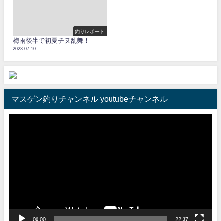
釣りレポート
梅雨後半で初夏チヌ乱舞！
2023.07.10
マスゲン釣りチャンネル youtubeチャンネル
動
画
プ
レ
ー
ヤ
ー
00:00
22:37