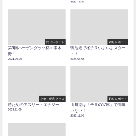
2024.10.24
釣りレポート
釣りレポート
第9回ハーゲンダッツ杯 in串木
鴨池港で桜チヌいよいよスター
野！
ト！
2024.09.20
2024.04.05
小物・便利グッズ
釣りレポート
勝ためのアスリートエナジー！
山川港は「チヌの宝庫」で間違
2023.11.09
いない！
2023.11.09