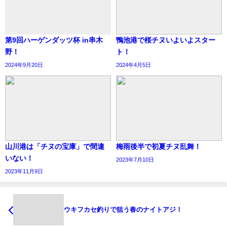
第9回ハーゲンダッツ杯 in串木
鴨池港で桜チヌいよいよスター
野！
ト！
2024年9月20日
2024年4月5日
山川港は「チヌの宝庫」で間違
梅雨後半で初夏チヌ乱舞！
いない！
2023年7月10日
2023年11月9日
ウキフカセ釣りで狙う春のナイトアジ！