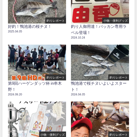
釣りレポート
小物・便利グッズ
好釣！鴨池港の桜チヌ！
釣り人御用達！バッカン専用ラ
2025.04.05
ベル登場！
2024.10.24
釣りレポート
釣りレポート
第9回ハーゲンダッツ杯 in串木
鴨池港で桜チヌいよいよスター
野！
ト！
2024.09.20
2024.04.05
小物・便利グッズ
釣りレポート