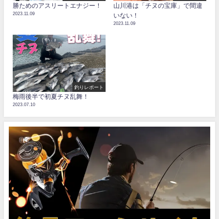
勝ためのアスリートエナジー！
山川港は「チヌの宝庫」で間違
2023.11.09
いない！
2023.11.09
釣りレポート
梅雨後半で初夏チヌ乱舞！
2023.07.10