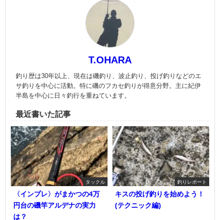
T.OHARA
釣り歴は30年以上、現在は磯釣り、波止釣り、投げ釣りなどのエ
サ釣りを中心に活動。特に磯のフカセ釣りが得意分野。主に紀伊
半島を中心に日々釣行を重ねています。
最近書いた記事
タックル
釣りレポート
〈インプレ〉がまかつの4万
キスの投げ釣りを始めよう！
円台の磯竿アルデナの実力
(テクニック編)
は？