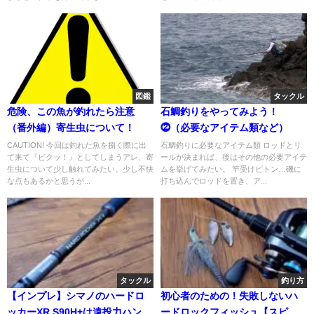
図鑑
タックル
危険、この魚が釣れたら注意
石鯛釣りをやってみよう！
（番外編）寄生虫について！
⓶（必要なアイテム類など）
CAUTION! 今回は釣れた魚を捌く際に出
石鯛釣りに必要なアイテム類 ロッドとリ
て来て『ビクッ！』としてしまうアレ、寄
ールが決まれば、後はその他の必要アイテ
生虫について少し触れてみたい。少し不快
ムを挙げてみたい。 竿受けピトン…磯に
な点もあるかと思うが...
打ち込んでロッドを置き、ア...
タックル
釣り方
【インプレ】シマノのハードロ
初心者のための！失敗しないハ
ッカーXR S90H+は遠投力ハンパ
ードロックフィッシュ【スピナ