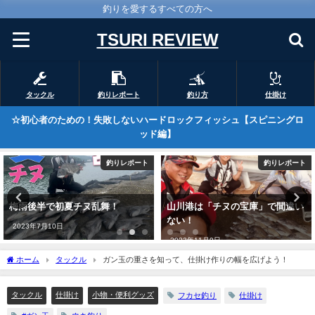
釣りを愛するすべての方へ
TSURI REVIEW
タックル
釣りレポート
釣り方
仕掛け
☆初心者のための！失敗しないハードロックフィッシュ【スピニングロ
ッド編】
釣りレポート
釣りレポート
山川港は「チヌの宝庫」で間違い
所属クラブ3FCの最終戦に参加！
ない！
in甑島
2023年11月9日
2023年7月10日
ホーム
タックル
ガン玉の重さを知って、仕掛け作りの幅を広げよう！
タックル
仕掛け
小物・便利グッズ
フカセ釣り
仕掛け