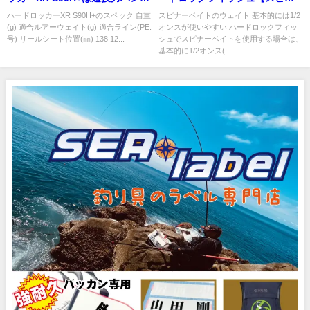
ない！
ーベイトの使い方編】
ハードロッカーXR S90H+のスペック 自重
スピナーベイトのウェイト 基本的には1/2
(g) 適合ルアーウェイト(g) 適合ライン(PE:
オンスが使いやすい ハードロックフィッ
号) リールシート位置(㎜) 138 12...
シュでスピナーベイトを使用する場合は、
基本的に1/2オンス(...