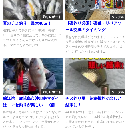
釣りレポート
タックル
夏のチヌ釣り！最大48㎝！
【磯釣り必須】磯靴・リペアソ
ール交換のタイミング
週末は平川でチヌ釣り！ 中潮 満潮10：
19 曇りの予報に反して、早めに雨がパ
履きなれた磯靴がそのままリフレッシュ！
ラつく😌 右から左にゆっくり潮が流れ
今回は磯靴の靴底がすり減ったときのリペ
る。 マキエを多めに打つ...
アソールの交換時期を考えてみます。 ま
ず、ご存じだとは思います...
釣りレポート
タックル
錦江湾・鹿児島市沖の寒マダイ
チヌ釣り用 超遠投杓が悲しい
はコマセ釣りが楽しい！《前
結末に！
編》
私の場合、毎年1〜２月はタイラバなどの
44,400 投の末、悲しい結末に！ チヌのフ
ルアーよりもコマセ釣りでマダイを狙うこ
カセ釣りで50メートル以上の超遠投釣法
とが多い。 アンカリングした船からのん
に磨きをかけるため、道具には拘りたいと
びりとアタリを待つ釣りも乙...
思っている👏 昨年...