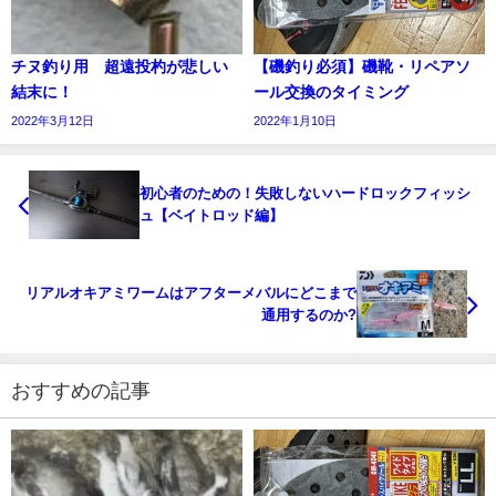
チヌ釣り用 超遠投杓が悲しい
【磯釣り必須】磯靴・リペアソ
結末に！
ール交換のタイミング
2022年3月12日
2022年1月10日
初心者のための！失敗しないハードロックフィッシ
ュ【ベイトロッド編】
リアルオキアミワームはアフターメバルにどこまで
通用するのか?
おすすめの記事