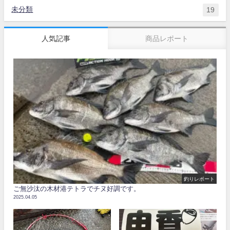
未分類
19
人気記事
商品レポート
釣りレポート
ご無沙汰の木材港テトラでチヌ好調です。
2025.04.05