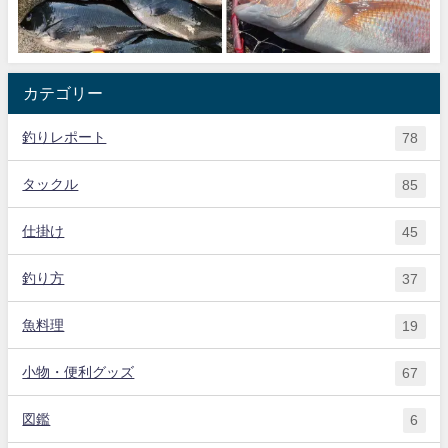
カテゴリー
釣りレポート
78
タックル
85
仕掛け
45
釣り方
37
魚料理
19
小物・便利グッズ
67
図鑑
6