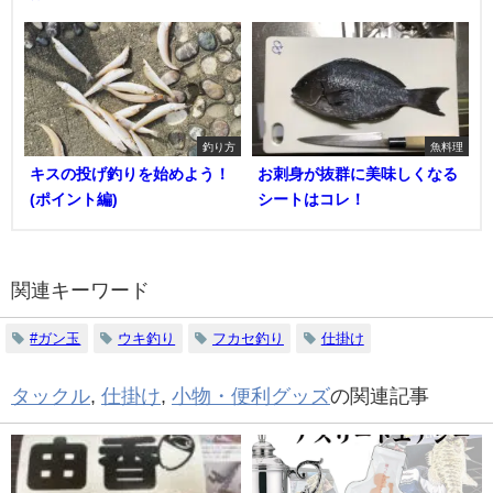
釣り方
魚料理
キスの投げ釣りを始めよう！
お刺身が抜群に美味しくなる
(ポイント編)
シートはコレ！
関連キーワード
#ガン玉
ウキ釣り
フカセ釣り
仕掛け
タックル
,
仕掛け
,
小物・便利グッズ
の関連記事