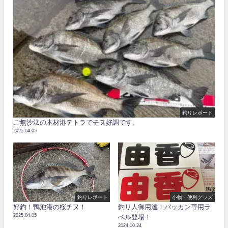
釣りレポート
ご無沙汰の木材港テトラでチヌ好調です。
2025.04.05
釣りレポート
小物・便利グッズ
好釣！鴨池港の桜チヌ！
釣り人御用達！バッカン専用ラ
2025.04.05
ベル登場！
2024.10.24