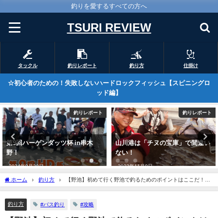
釣りを愛するすべての方へ
TSURI REVIEW
タックル
釣りレポート
釣り方
仕掛け
☆初心者のための！失敗しないハードロックフィッシュ【スピニングロ
ッド編】
釣りレポート
釣りレポート
山川港は「チヌの宝庫」で間違い
梅雨後半で初夏チヌ乱舞！
ない！
2023年7月10日
2023年11月9日
ホーム
釣り方
【野池】初めて行く野池で釣るためのポイントはここだ！
【バス釣り】
釣り方
#バス釣り
#攻略