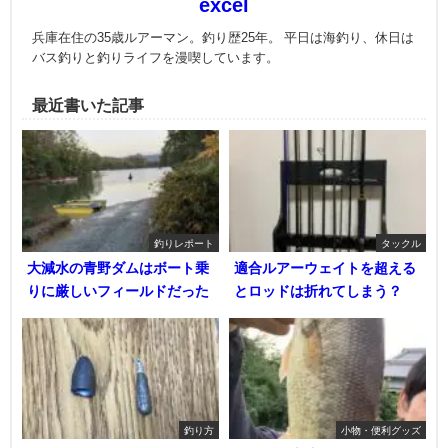
excel
兵庫在住の35歳ルアーマン。釣り歴25年。 平日は海釣り、休日は
バス釣りと釣りライフを漫喫しています。
最近書いた記事
釣りレポート
タックル
大減水の青野ダムはボート乗
適合ルアーウェイトを超える
りに厳しいフィールドだった
とロッドは折れてしまう？
釣り方
小物・便利グッズ