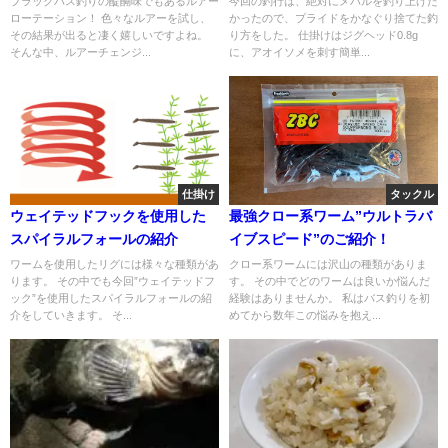
ブラックバス釣りの醍醐味でもあるルアー
今回の釣行は、絶対にメバルを釣り上げた
ローテーション！ 色々なルアーを試し、
かったので、プライドをかなぐり捨てた釣
その結果が出ると凄く嬉しいですよね。
り方をした。 仕掛けはジグヘッド0.8g
そんな中、ルアーチェンジ...
に、アオイソメを刺す簡単...
仕掛け
タックル
ウェイテッドフックを使用した
最強クロー系ワーム”ウルトラバ
スパイラルフォールの紹介
イブスピード”のご紹介！
ワームを使用したリグには様々な種類があ
クロー系ワームには沢山の種類がありま
ります。 その中でも今回”ウェイテッドフ
す。 その中でどのワームは良いか悩んだ
ック”を使用したスパイラルフォールの紹
経験はありませんか。 私はバス釣りを初
介をしていきます。 そ...
めてから数年この悩みを抱え...