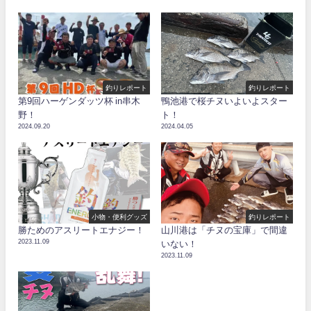
釣りレポート
釣りレポート
第9回ハーゲンダッツ杯 in串木
鴨池港で桜チヌいよいよスター
野！
ト！
2024.09.20
2024.04.05
小物・便利グッズ
釣りレポート
勝ためのアスリートエナジー！
山川港は「チヌの宝庫」で間違
2023.11.09
いない！
2023.11.09