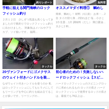
釣りレポート
魚料理
手軽に狙える関門海峡のロック
オススメマダイ料理① 鯛めし
フィッシュ釣り
簡単、鯛めし！ 材料（4人前） お米‥…2
合 タイの切り身…2切れほど 塩…小さじ
２月１２日 少しずつ気温も高くなってき
1/3 生姜…1片 調味料（だし） 薄口醤油…
ましたので夜釣りでロックフィッシュ釣り
大さじ2 料...
に出かけました。 対象魚はメバルやアラ
カブ、ソイ狙いです。 福岡...
タックル
タックル
20ヴァンフォードにゴメクサス
初心者のための！失敗しないハ
のウェイト付きハンドルを装
ードロックフィッシュ【スピニ
着！
ングロッド編】
なぜウェイト付きハンドルを使うのか 私
ハードロックフィッシュのスピニングロッ
はロックフィッシュにしてもヒラメにして
ドに求められるもの ロッドの長さ ハード
もリーリングを中心に釣りを組み立てるこ
ロックフィッシュで使用するロッドの長さ
とが多いです。リーリングの...
は、最低でも7ft以上は...