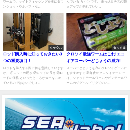
ワームで、サイトフィッシングを主にダウ
んでいる ろく〇 です。 乗っ込みチヌの50
ンショットやホバストな...
㎝アップが釣れていい...
タックル
タックル
ロッド購入時に知っておきたい3
クロソイ最強ワームはこれ!エコ
つの重要項目！
ギアスーパーどじょうの威力!
ロッドを購入する際に何を意識しています
スーパーどじょうを夜のクロソイゲームに
か。 ①ロッドの硬さ ②ロッドの長さ ③ロ
おすすめする理由 夜のクロソイゲームで
ッドの価格 といったところが大半を占め
は、シャッドテールワームやピンテールワ
ているのではないでしょ...
ームのジグヘッドリグでのス...