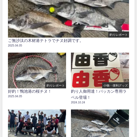
釣りレポート
ご無沙汰の木材港テトラでチヌ好調です。
2025.04.05
釣りレポート
小物・便利グッズ
好釣！鴨池港の桜チヌ！
釣り人御用達！バッカン専用ラ
2025.04.05
ベル登場！
2024.10.24