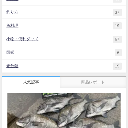
釣り方
37
魚料理
19
小物・便利グッズ
67
図鑑
6
未分類
19
人気記事
商品レポート