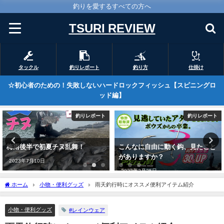
釣りを愛するすべての方へ
TSURI REVIEW
タックル
釣りレポート
釣り方
仕掛け
☆初心者のための！失敗しないハードロックフィッシュ【スピニングロ
ッド編】
釣りレポート
釣りレポート
こんなに自由に動く鈎、見たこと
第9回ハーゲンダッツ杯 in串木
がありますか？
野！
2023年2月25日
2024年9月20日
ホーム
小物・便利グッズ
雨天釣行時にオススメ便利アイテム紹介
小物・便利グッズ
#レインウェア