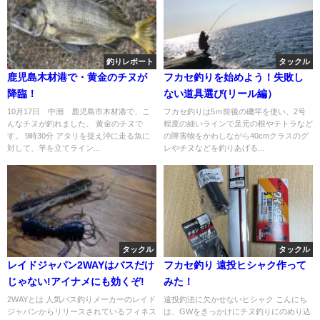
釣りレポート
タックル
鹿児島木材港で・黄金のチヌが
フカセ釣りを始めよう！失敗し
降臨！
ない道具選び(リール編）
10月17日 中潮 鹿児島市木材港で、こ
フカセ釣りは5ｍ前後の磯竿を使い、2号
んなチヌが釣れました。 黄金のチヌで
程度の細いラインで足元の根やテトラなど
す。 9時30分 アタリを捉え沖に走る魚に
の障害物をかわしながら40cmクラスのグ
対して、竿を立てライン...
レやチヌなどを釣りあげる...
タックル
タックル
レイドジャパン2WAYはバスだけ
フカセ釣り 遠投ヒシャク作って
じゃない!アイナメにも効くぞ!
みた！
2WAYとは 人気バス釣りメーカーのレイド
遠投釣法に欠かせないヒシャク こんにち
ジャパンからリリースされているフィネス
は、GWをきっかけにチヌ釣りにのめり込