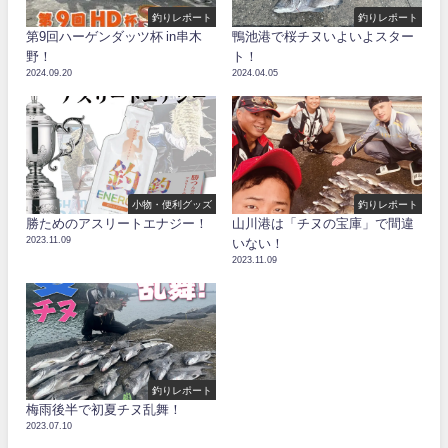
釣りレポート
釣りレポート
第9回ハーゲンダッツ杯 in串木
鴨池港で桜チヌいよいよスター
野！
ト！
2024.09.20
2024.04.05
小物・便利グッズ
釣りレポート
勝ためのアスリートエナジー！
山川港は「チヌの宝庫」で間違
2023.11.09
いない！
2023.11.09
釣りレポート
梅雨後半で初夏チヌ乱舞！
2023.07.10