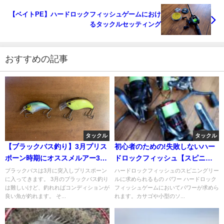
【ベイトPE】ハードロックフィッシュゲームにおけ
るタックルセッティング
おすすめの記事
タックル
タックル
【ブラックバス釣り】3月プリス
初心者のための!失敗しないハー
ポーン時期にオススメルアー3
ドロックフィッシュ【スピニン
選！！
グリール編】
ブラックバスは3月に突入しプリスポーン
ハードロックフィッシュのスピニングリー
に入ってきます。 3月のブラックバス釣り
ルに求められるもの パワー ハードロック
は難しいけど、釣れればコンディションが
フィッシュゲームにおいてパワーが求めら
良い魚が釣れます。 そ...
れます。カサゴや小型のソ...