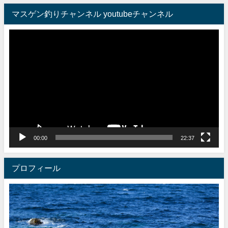
マスゲン釣りチャンネル youtubeチャンネル
動
画
プ
レ
ー
ヤ
ー
00:00
22:37
プロフィール