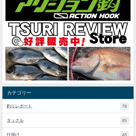
カテゴリー
釣りレポート
78
タックル
85
仕掛け
45