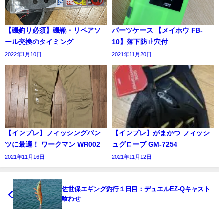
【磯釣り必須】磯靴・リペアソ
パーツケース 【メイホウ FB-
ール交換のタイミング
10】落下防止穴付
2022年1月10日
2021年11月20日
【インプレ】フィッシングパン
【インプレ】がまかつ フィッシ
ツに最適！ ワークマン WR002
ュグローブ GM-7254
2021年11月16日
2021年11月12日
佐世保エギング釣行１日目：デュエルEZ-Qキャスト
喰わせ