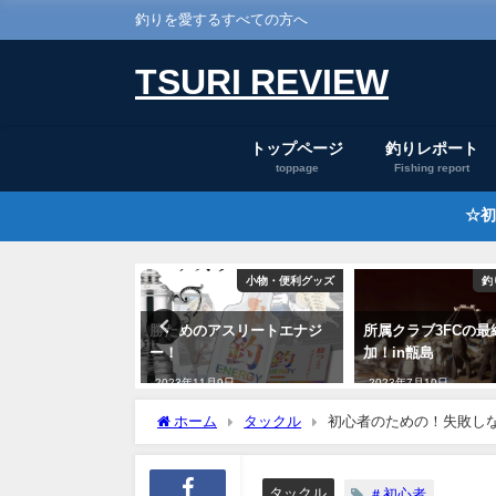
釣りを愛するすべての方へ
TSURI REVIEW
トップページ
釣りレポート
toppage
Fishing report
☆初
釣りレポート
小物・便利グッズ
釣
自由に動く鈎、見
勝ためのアスリートエナジ
所属クラブ3FCの最
ありますか？
ー！
加！in甑島
25日
2023年11月9日
2023年7月10日
ホーム
タックル
初心者のための！失敗し
タックル
＃初心者