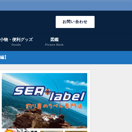
お問い合わせ
小物・便利グッズ
図鑑
Goods
Picture Book
編】
釣りレポート
釣りレポート
鹿児島木材港で・黄金のチ
第9回ハーゲンダッツ杯 in串
こんな
ヌが降臨！
木野！
たこと
2021年10月30日
2024年9月20日
2023年2