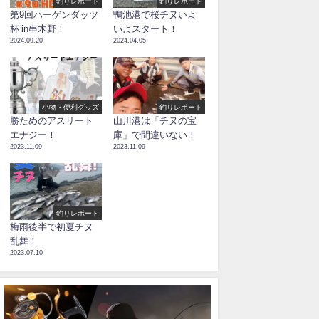
釣りレポート
釣りレポート
第9回ハーゲンダッツ
鴨池港で桜チヌいよ
杯 in串木野！
いよスタート！
2024.09.20
2024.04.05
小物・便利グッズ
釣りレポート
勝ためのアスリート
山川港は「チヌの宝
エナジー！
庫」で間違いない！
2023.11.09
2023.11.09
釣りレポート
梅雨後半で初夏チヌ
乱舞！
2023.07.10