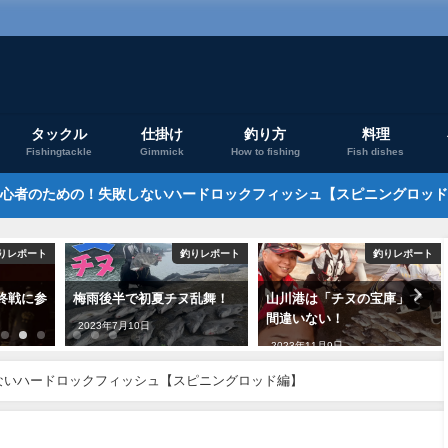
タックル
仕掛け
釣り方
料理
Fishingtackle
Gimmick
How to fishing
Fish dishes
心者のための！失敗しないハードロックフィッシュ【スピニングロッド
りレポート
釣りレポート
釣りレポート
終戦に参
梅雨後半で初夏チヌ乱舞！
山川港は「チヌの宝庫」で
間違いない！
2023年7月10日
2023年11月9日
ないハードロックフィッシュ【スピニングロッド編】