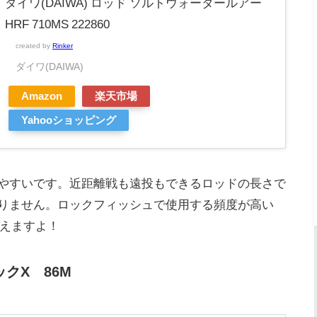
ダイワ(DAIWA) ロッド ソルトウォータールアー
HRF 710MS 222860
created by
Rinker
ダイワ(DAIWA)
Amazon
楽天市場
Yahooショッピング
やすいです。近距離戦も遠投もできるロッドの長さで
りません。ロックフィッシュで使用する頻度が高い
扱えますよ！
クX 86M