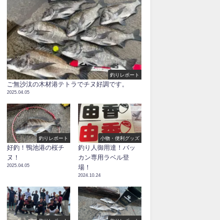
釣りレポート
ご無沙汰の木材港テトラでチヌ好調です。
2025.04.05
釣りレポート
小物・便利グッズ
好釣！鴨池港の桜チ
釣り人御用達！バッ
ヌ！
カン専用ラベル登
2025.04.05
場！
2024.10.24