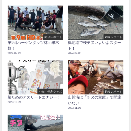
釣りレポート
釣りレポート
第9回ハーゲンダッツ杯 in串木
鴨池港で桜チヌいよいよスター
野！
ト！
2024.09.20
2024.04.05
小物・便利グッズ
釣りレポート
勝ためのアスリートエナジー！
山川港は「チヌの宝庫」で間違
2023.11.09
いない！
2023.11.09