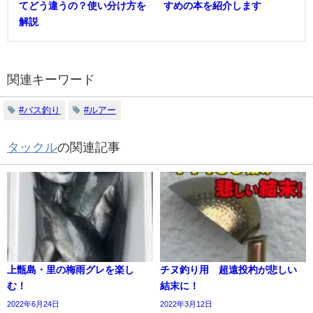
てどう違うの？使い分け方を
すめの本を紹介します
解説
関連キーワード
#バス釣り
#ルアー
タックル
の関連記事
上甑島・里の梅雨グレを楽し
チヌ釣り用 超遠投杓が悲しい
む！
結末に！
2022年6月24日
2022年3月12日