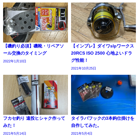
【磯釣り必須】磯靴・リペアソ
【インプレ】ダイワslpワークス
ール交換のタイミング
20RCS ISO 2500 心地よいドラ
グ性能！
2022年1月10日
2021年10月25日
フカセ釣り 遠投ヒシャク作って
タイラバフックの3本鈎仕掛けを
みた！
自作してみた。
2021年5月14日
2021年5月4日