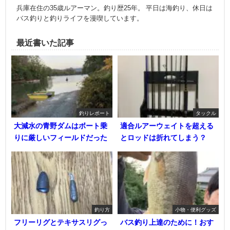
兵庫在住の35歳ルアーマン。釣り歴25年。 平日は海釣り、休日は
バス釣りと釣りライフを漫喫しています。
最近書いた記事
釣りレポート
タックル
大減水の青野ダムはボート乗
適合ルアーウェイトを超える
りに厳しいフィールドだった
とロッドは折れてしまう？
釣り方
小物・便利グッズ
フリーリグとテキサスリグっ
バス釣り上達のために！おす