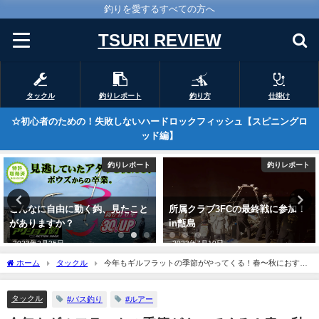
釣りを愛するすべての方へ
TSURI REVIEW
タックル
釣りレポート
釣り方
仕掛け
☆初心者のための！失敗しないハードロックフィッシュ【スピニングロ
ッド編】
釣りレポート
小物・便利グッズ
所属クラブ3FCの最終戦に参加！
勝ためのアスリートエナジー！
in甑島
2023年11月9日
2023年7月10日
ホーム
タックル
今年もギルフラットの季節がやってくる！春〜秋におすす
めの使い方
タックル
#バス釣り
#ルアー