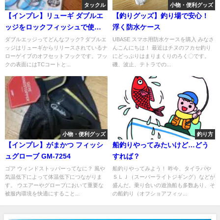
タックル
小物・便利グッズ
【インプレ】リューギ ダブルエ
【釣りグッズ】釣り場で安心！
ッジをロックフィッシュで使っ
浮く防水ケース
てみた!
ダブルエッジってどんなフック? ダブルエ
UBASE スマホ用防水ケースを購入 みなさ
ッジはリューギからリリースされているナ
んこんにちは！ 最近はチヌのフカセ釣り
ローゲイブのオフセットフックです。フッ
にどっぷりはまりまくりのろく〇です。
クの表面にはTCコートと...
磯、波止、テトラでの...
小物・便利グッズ
釣り方
【インプレ】がまかつ フィッシ
船釣りやってみたいけど…どう
ュグローブ GM-7254
すれば？
ゴア ウィンドストッパーってなに？ 風や
船釣りやってみよう！ 昨今、タイラバや
気温低下によって体温低下につながりま
ＳＬＪ（スーパーライトジギング）などが
す。 ウエアーやグローブにおいて重要な
盛んだ。乗り合いの遊漁船も多数あり、そ
被服内環境を快適にすること...
の船釣り（オフショアフィッ...