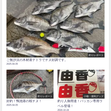
釣りレポート
ご無沙汰の木材港テトラでチヌ好調です。
2025.04.05
釣りレポート
小物・便利グッズ
好釣！鴨池港の桜チヌ！
釣り人御用達！バッカン専用ラ
2025.04.05
ベル登場！
2024.10.24