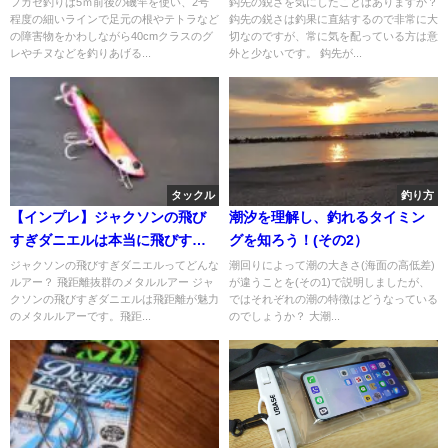
フカセ釣りは5ｍ前後の磯竿を使い、2号
鈎先の鋭さを気にしたことはありますか？
程度の細いラインで足元の根やテトラなど
鈎先の鋭さは釣果に直結するので非常に大
の障害物をかわしながら40cmクラスのグ
切なのですが、常に気を配っている方は意
レやチヌなどを釣りあげる...
外と少ないです。 鈎先が...
タックル
釣り方
【インプレ】ジャクソンの飛び
潮汐を理解し、釣れるタイミン
すぎダニエルは本当に飛びすぎ
グを知ろう！(その2）
る！
ジャクソンの飛びすぎダニエルってどんな
潮回りによって潮の大きさ(海面の高低差)
ルアー？ 飛距離抜群のメタルルアー ジャ
が違うことを(その1)で説明しましたが、
クソンの飛びすぎダニエルは飛距離が魅力
ではそれぞれの潮の特徴はどうなっている
のメタルルアーです。飛距...
のでしょうか？ 大潮...