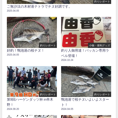
釣りレポート
ご無沙汰の木材港テトラでチヌ好調です。
2025.04.05
釣りレポート
小物・便利グッズ
好釣！鴨池港の桜チヌ！
釣り人御用達！バッカン専用ラ
2025.04.05
ベル登場！
2024.10.24
釣りレポート
釣りレポート
第9回ハーゲンダッツ杯 in串木
鴨池港で桜チヌいよいよスター
野！
ト！
2024.09.20
2024.04.05