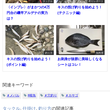
タックル
釣りレポート
〈インプレ〉がまかつの4万
キスの投げ釣りを始めよう！
円台の磯竿アルデナの実力
(テクニック編)
は？
釣り方
魚料理
キスの投げ釣りを始めよう！
お刺身が抜群に美味しくなる
(ポイント編)
シートはコレ！
関連キーワード
＃メバル
#根魚
＃穴釣り
＃カサゴ
タックル
,
仕掛け
,
釣り方
の関連記事