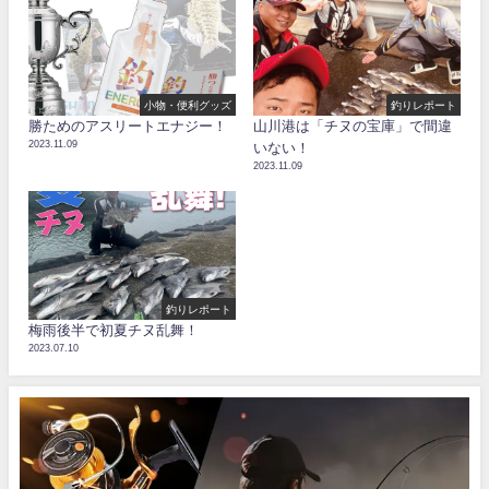
小物・便利グッズ
釣りレポート
勝ためのアスリートエナジー！
山川港は「チヌの宝庫」で間違
2023.11.09
いない！
2023.11.09
釣りレポート
梅雨後半で初夏チヌ乱舞！
2023.07.10