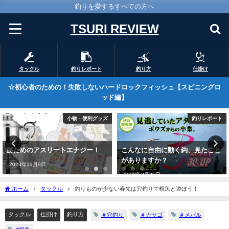
釣りを愛するすべての方へ
TSURI REVIEW
タックル
釣りレポート
釣り方
仕掛け
☆初心者のための！失敗しないハードロックフィッシュ【スピニングロ
ッド編】
釣りレポート
釣りレポート
こんなに自由に動く鈎、見たこと
第9回ハーゲンダッツ杯 in串木
がありますか？
野！
2023年2月25日
2024年9月20日
ホーム
タックル
釣りものが少ない春先は穴釣りで根魚と遊ぼう！
タックル
仕掛け
釣り方
＃穴釣り
＃カサゴ
＃メバル