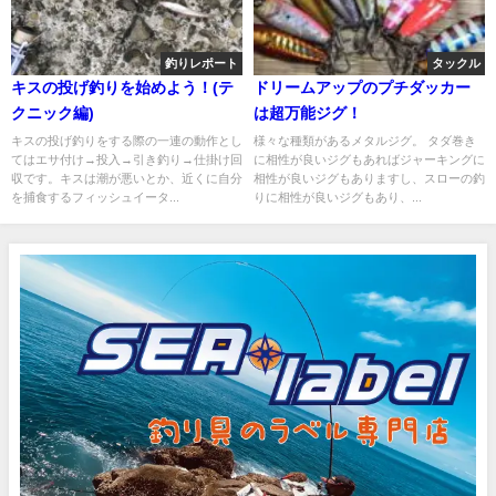
釣りレポート
タックル
キスの投げ釣りを始めよう！(テ
ドリームアップのプチダッカー
クニック編)
は超万能ジグ！
キスの投げ釣りをする際の一連の動作とし
様々な種類があるメタルジグ。 タダ巻き
てはエサ付け→投入→引き釣り→仕掛け回
に相性が良いジグもあればジャーキングに
収です。キスは潮が悪いとか、近くに自分
相性が良いジグもありますし、スローの釣
を捕食するフィッシュイータ...
りに相性が良いジグもあり、...