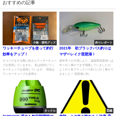
おすすめの記事
小物・便利グッズ
釣りレポート
ワッキーチューブを使って釣行
2021年 初ブラックバス釣りは
効率をアップ！
マザーレイク琵琶湖！
ネコリグをする際に皆さんワッキーチュー
新年早々の大雪により、滋賀県琵琶湖へは
ブを使用していますか。 私は絶対にワッ
中々行く事ができず我慢していましたが、
キーチューブを使用しています。 理由は
ようやく初ブラックバス釣りに行く事がで
ワッキーチューブを使用す...
きました！ 琵琶湖に到...
タックル
図鑑