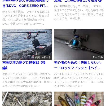
SHIMANO 浮力を無段階調節で
危険、この魚が釣れたら注意 ③
きるDVC CORE ZERO-PIT
CAUTION! 釣りをしていて掛かって来る
魚は全てが安全ではない。釣りを存分に楽
DVC TYPE-D
がっちり潮を掴め。 フラットな底部によ
しむにはあらためてしっかり把握しておき
り入りすぎを抑制するどっしり形状を採
たいところ。今回は触...
用。 ウキの浮力を無段階調節できる
DVC、中通しウキながらスピーデ...
釣りレポート
タックル
南薩坊津の寒グロ終盤戦《後
初心者のための！失敗しないハ
編》
ードロックフィッシュ【ベイト
ロッド編】
次週にリベンジ釣行！ 次の週、早速リベ
ハードロックフィッシュのベイトロッドに
ンジ釣行で再び坊津へ。 上がったのは黒
求められるもの ロッドの長さ ハードロッ
子島の南側にある大きめの離れ瀬、通称ス
クフィッシュで使用するベイトロッドの長
ズキ。今回は単独釣行である...
さは7ft以上はあった方...