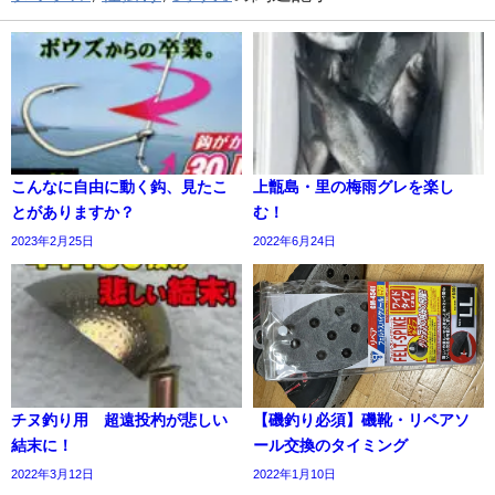
こんなに自由に動く鈎、見たこ
上甑島・里の梅雨グレを楽し
とがありますか？
む！
2023年2月25日
2022年6月24日
チヌ釣り用 超遠投杓が悲しい
【磯釣り必須】磯靴・リペアソ
結末に！
ール交換のタイミング
2022年3月12日
2022年1月10日