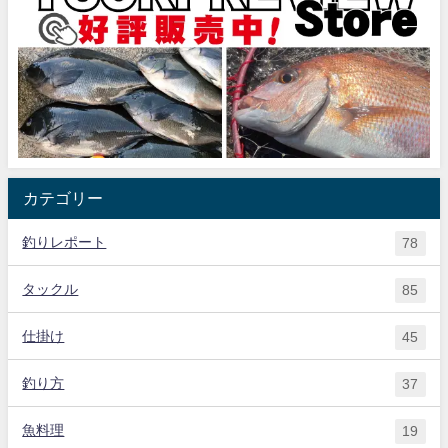
カテゴリー
釣りレポート
78
タックル
85
仕掛け
45
釣り方
37
魚料理
19