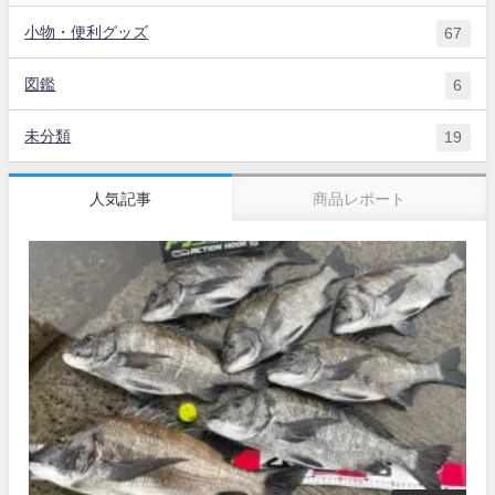
小物・便利グッズ
67
図鑑
6
未分類
19
人気記事
商品レポート